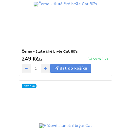
Černo - žluté čiré brýle Cat 80's
249 Kč
Skladem 1 ks
/
ks
Přidat do košíku
Novinka