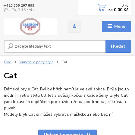
0
ks
+420 606 267 899
za
0,00 Kč
(Po - Pa, 9-16 hod.)
Menu
Hledat
Úvod
Sluneční a párty brýle
Cat
Cat
Dámské brýle Cat. Byl by hřích nemít je ve své sbírce. Brýle jsou v
módním retro stylu 80. let a udělají kočku z každé ženy. Brýle Cat
jsou luxusním doplňkem pro každou ženu, podtrhnou její krásu a
půvab.
Modely brýlí Cat si můžeš vybrat s mašličkou nebo bez ní.
Upřesnit parametry