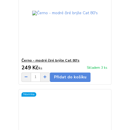
Černo - modré čiré brýle Cat 80's
249 Kč
Skladem 3 ks
/
ks
Přidat do košíku
Novinka