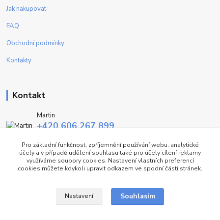
Jak nakupovat
FAQ
Obchodní podmínky
Kontakty
Kontakt
Martin
+420 606 267 899
(Po - Pa, 9-16 hod.)
Pro základní funkčnost, zpříjemnění používání webu, analytické
účely a v případě udělení souhlasu také pro účely cílení reklamy
info@fashiontrend.cz
využíváme soubory cookies. Nastavení vlastních preferencí
cookies můžete kdykoli upravit odkazem ve spodní části stránek.
Souhlasím
Nastavení