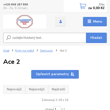
0
ks
+420 606 267 899
za
0,00 Kč
(Po - Pa, 9-16 hod.)
Menu
Hledat
Úvod
Kryty na mobil
Samsung
Ace 2
Ace 2
Upřesnit parametry
Nejnovější
Nejlevnější
Nejdražší
Zobrazuji 1-16 z 16
strana
z 1