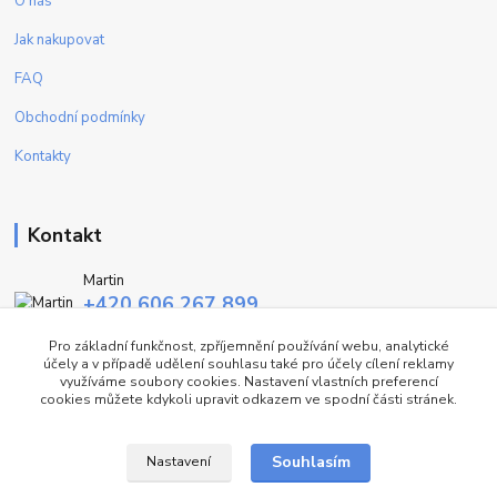
O nás
Jak nakupovat
FAQ
Obchodní podmínky
Kontakty
Kontakt
Martin
+420 606 267 899
(Po - Pa, 9-16 hod.)
Pro základní funkčnost, zpříjemnění používání webu, analytické
účely a v případě udělení souhlasu také pro účely cílení reklamy
info@fashiontrend.cz
využíváme soubory cookies. Nastavení vlastních preferencí
cookies můžete kdykoli upravit odkazem ve spodní části stránek.
Souhlasím
Nastavení