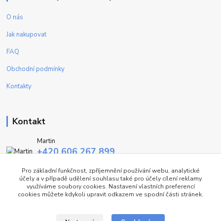
O nás
Jak nakupovat
FAQ
Obchodní podmínky
Kontakty
Kontakt
Martin
+420 606 267 899
(Po - Pa, 9-16 hod.)
Pro základní funkčnost, zpříjemnění používání webu, analytické
účely a v případě udělení souhlasu také pro účely cílení reklamy
info@fashiontrend.cz
využíváme soubory cookies. Nastavení vlastních preferencí
cookies můžete kdykoli upravit odkazem ve spodní části stránek.