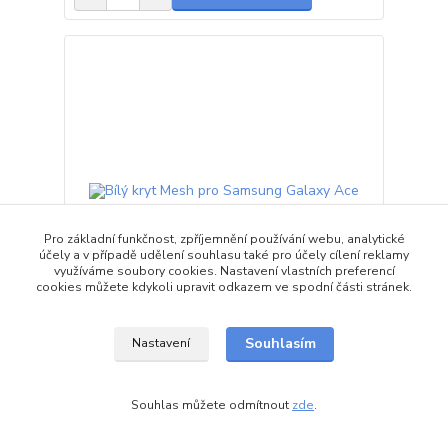
Pro základní funkčnost, zpříjemnění používání webu, analytické
účely a v případě udělení souhlasu také pro účely cílení reklamy
využíváme soubory cookies. Nastavení vlastních preferencí
cookies můžete kdykoli upravit odkazem ve spodní části stránek.
Souhlasím
Nastavení
Bílý kryt Mesh pro Samsung Galaxy Ace
150 Kč
Skladem 3
Souhlas můžete odmítnout
zde
.
Přidat do košíku