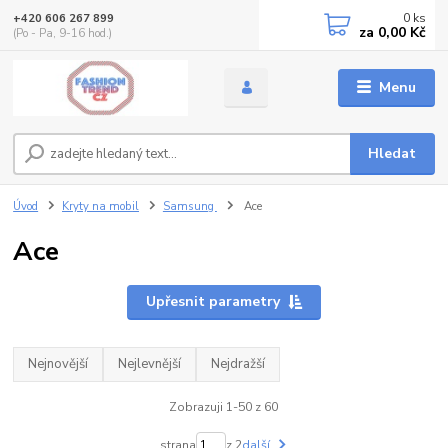
0
ks
+420 606 267 899
za
0,00 Kč
(Po - Pa, 9-16 hod.)
Menu
Hledat
Úvod
Kryty na mobil
Samsung
Ace
Ace
Upřesnit parametry
Nejnovější
Nejlevnější
Nejdražší
Zobrazuji 1-50 z 60
strana
z 2
další