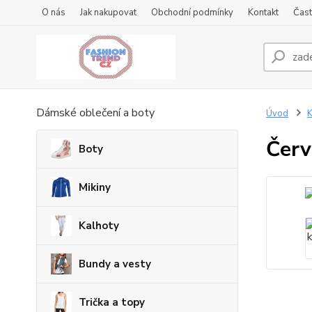
O nás
Jak nakupovat
Obchodní podmínky
Kontakt
Čast
Dámské oblečení a boty
Úvod
K
Červ
Boty
Mikiny
Kalhoty
Bundy a vesty
Trička a topy