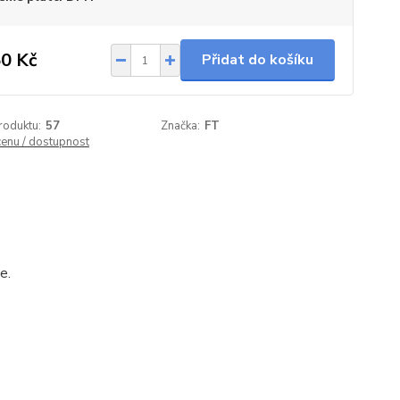
0 Kč
Přidat do košíku
roduktu:
57
Značka:
FT
cenu / dostupnost
e.