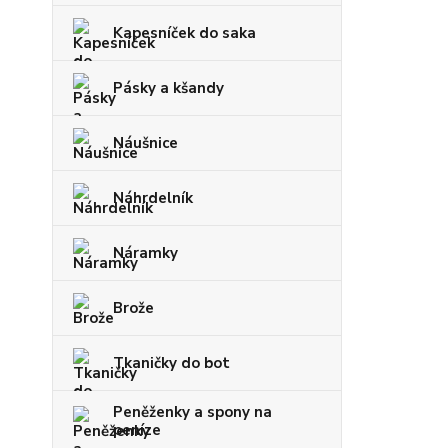
Kapesníček do saka
Pásky a kšandy
Náušnice
Náhrdelník
Náramky
Brože
Tkaničky do bot
Peněženky a spony na
peníze