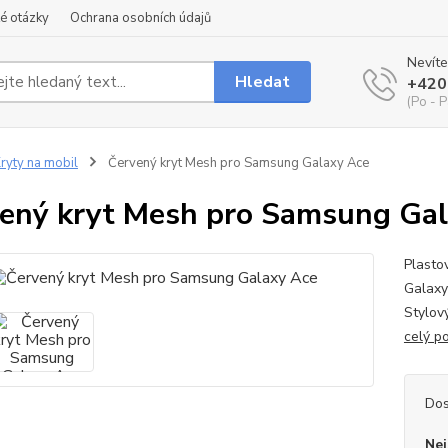
é otázky
Ochrana osobních údajů
Nevíte
Hledat
+420
(Po - P
ryty na mobil
Červený kryt Mesh pro Samsung Galaxy Ace
ený kryt Mesh pro Samsung Gal
Plasto
Galaxy
Stylov
celý p
Dos
Nej