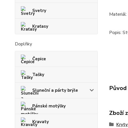
Svetry
Materiál:
Kraťasy
Popis: St
Doplňky
Čepice
Tašky
Původ 
Sluneční a párty brýle
Pánské motýlky
Zboží 
Kravaty
Kryty