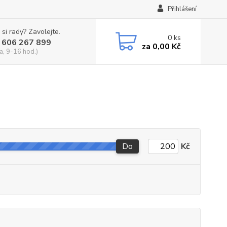
Přihlášení
 si rady? Zavolejte.
0
ks
 606 267 899
za
0,00 Kč
a, 9-16 hod.)
Do
Kč