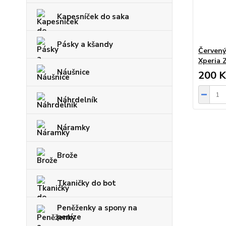
Kapesníček do saka
Pásky a kšandy
Červený
Xperia 
Náušnice
200 K
Náhrdelník
Náramky
Brože
Tkaničky do bot
Peněženky a spony na
peníze