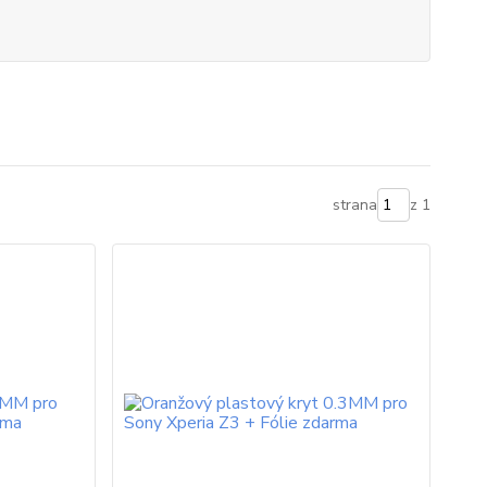
strana
z 1