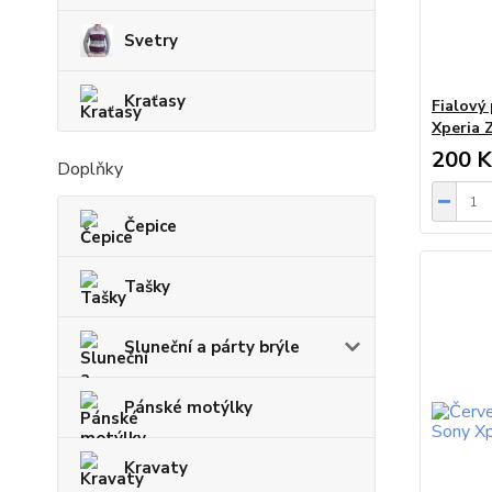
Svetry
Kraťasy
Fialový
Xperia 
200 K
Doplňky
Čepice
Tašky
Sluneční a párty brýle
Pánské motýlky
Kravaty