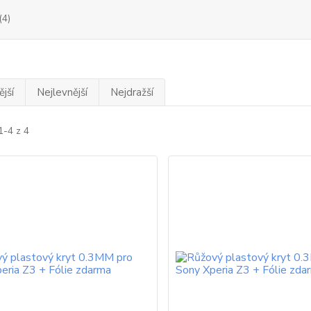
(4)
jší
Nejlevnější
Nejdražší
1-4 z 4