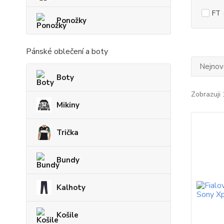
FT
Ponožky
Pánské oblečení a boty
Nejnově
Boty
Zobrazuji 
Mikiny
Trička
Bundy
Kalhoty
Košile