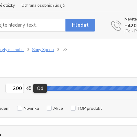
é otázky
Ochrana osobních údajů
Nevíte
Hledat
+420
(Po - P
ryty na mobil
Sony Xperia
Z3
Kč
Od
adem
Novinka
Akce
TOP produkt
a