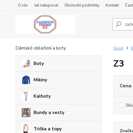
O nás
Jak nakupovat
Obchodní podmínky
Kontakt
Čast
Dámské oblečení a boty
Úvod
K
Z3
Boty
Mikiny
Cena:
Kalhoty
Skl
Bundy a vesty
Trička a topy
Značk