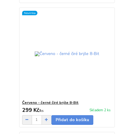
Novinka
Červeno - černé čiré brýle 8-Bit
299 Kč
Skladem 2 ks
/
ks
Přidat do košíku