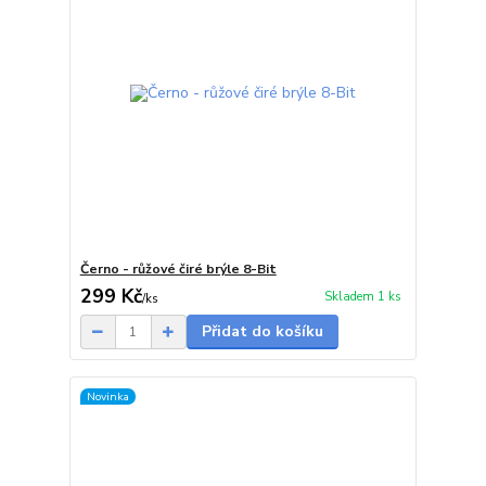
Černo - růžové čiré brýle 8-Bit
299 Kč
Skladem 1 ks
/
ks
Přidat do košíku
Novinka