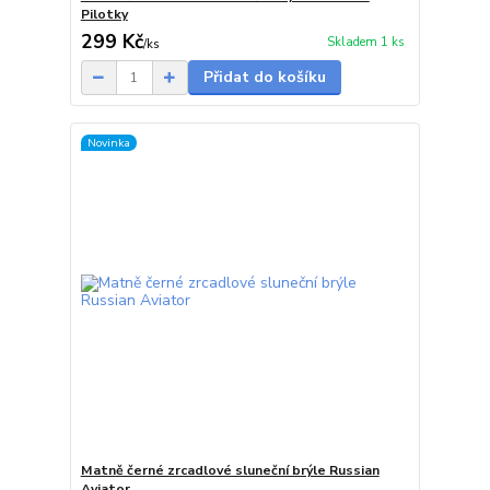
Pilotky
299 Kč
Skladem 1 ks
/
ks
Přidat do košíku
Novinka
Matně černé zrcadlové sluneční brýle Russian
Aviator