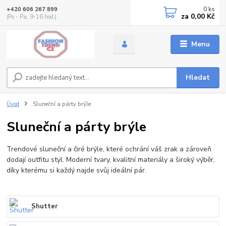
0
ks
+420 606 267 899
za
0,00 Kč
(Po - Pa, 9-16 hod.)
Menu
Hledat
Úvod
Sluneční a párty brýle
Sluneční a párty brýle
Trendové sluneční a čiré brýle, které ochrání váš zrak a zároveň
dodají outfitu styl. Moderní tvary, kvalitní materiály a široký výběr,
díky kterému si každý najde svůj ideální pár.
Shutter