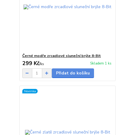
Černé modře zrcadlové sluneční brýle 8-Bit
299 Kč
Skladem 1 ks
/
ks
Přidat do košíku
Novinka