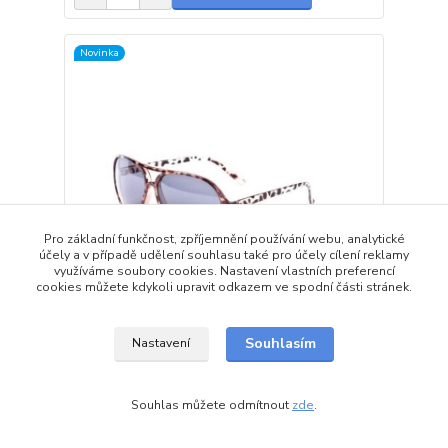
Novinka
Pro základní funkčnost, zpříjemnění používání webu, analytické
účely a v případě udělení souhlasu také pro účely cílení reklamy
využíváme soubory cookies. Nastavení vlastních preferencí
cookies můžete kdykoli upravit odkazem ve spodní části stránek.
Souhlasím
Nastavení
Leopardí sluneční brýle Russian Aviator
299 Kč
Skladem 3 ks
/
ks
Souhlas můžete odmítnout
zde
.
Přidat do košíku