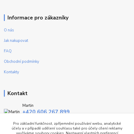
Informace pro zákazníky
O nás
Jak nakupovat
FAQ
Obchodní podmínky
Kontakty
Kontakt
Martin
+420 606 267 899
(Po - Pa, 9-16 hod.)
Pro základní funkčnost, zpříjemnění používání webu, analytické
účely a v případě udělení souhlasu také pro účely cílení reklamy
info@fashiontrend.cz
využíváme soubory cookies. Nastavení vlastních preferencí