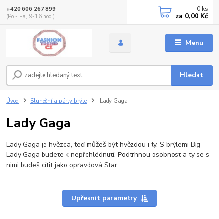
0
ks
+420 606 267 899
za
0,00 Kč
(Po - Pa, 9-16 hod.)
Menu
Hledat
Úvod
Sluneční a párty brýle
Lady Gaga
Lady Gaga
Lady Gaga je hvězda, teď můžeš být hvězdou i ty. S brýlemi Big
Lady Gaga budete k nepřehlédnutí. Podtrhnou osobnost a ty se s
nimi budeš cítit jako opravdová Star.
Upřesnit parametry