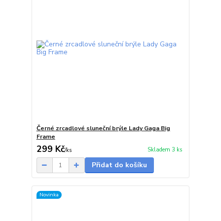
Černé zrcadlové sluneční brýle Lady Gaga Big
Frame
299 Kč
Skladem 3 ks
/
ks
Přidat do košíku
Novinka