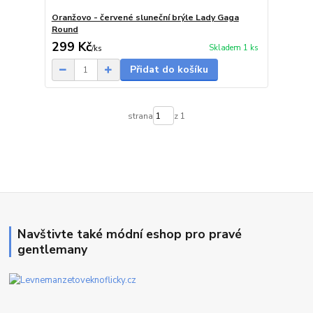
Oranžovo - červené sluneční brýle Lady Gaga
Round
299 Kč
Skladem 1 ks
/
ks
Přidat do košíku
strana
z 1
Navštivte také módní eshop pro pravé
gentlemany