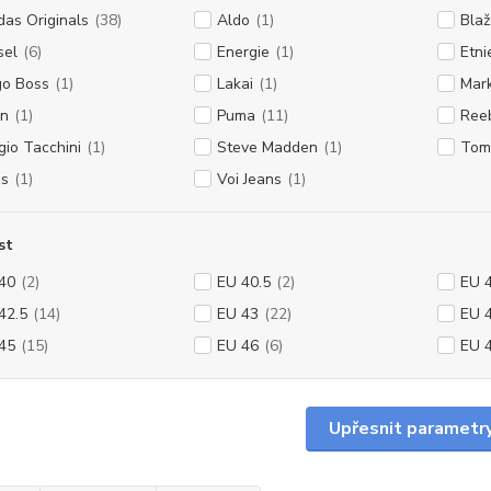
das Originals
(38)
Aldo
(1)
Blaž
sel
(6)
Energie
(1)
Etni
o Boss
(1)
Lakai
(1)
Mar
n
(1)
Puma
(11)
Ree
gio Tacchini
(1)
Steve Madden
(1)
Tomm
s
(1)
Voi Jeans
(1)
st
40
(2)
EU 40.5
(2)
EU 
42.5
(14)
EU 43
(22)
EU 
45
(15)
EU 46
(6)
EU 
Upřesnit parametr