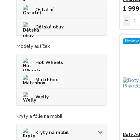
1 999
Ostatní
Dětská obuv
Novinka
Modely autíček
Hot Wheels
Matchbox
Welly
Kryty a fólie na mobil
Kryty na mobil
Boty Ad