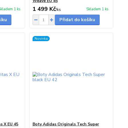
Weave EU 45
1 499 Kč
Skladem 1 ks
Skladem 1 ks
/
ks
šíku
Přidat do košíku
Novinka
as X EU 45
Boty Adidas Originals Tech Super