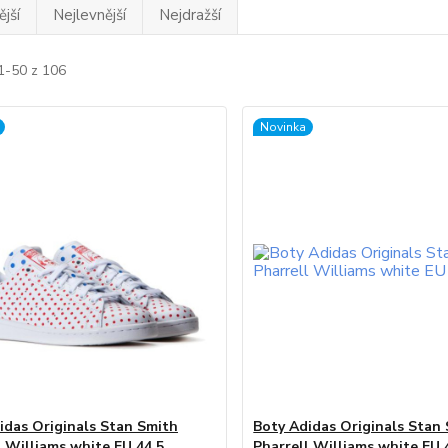
jší
Nejlevnější
Nejdražší
1-50 z 106
Novinka
idas Originals Stan Smith
Boty Adidas Originals Stan
l Williams white EU 44.5
Pharrell Williams white EU 