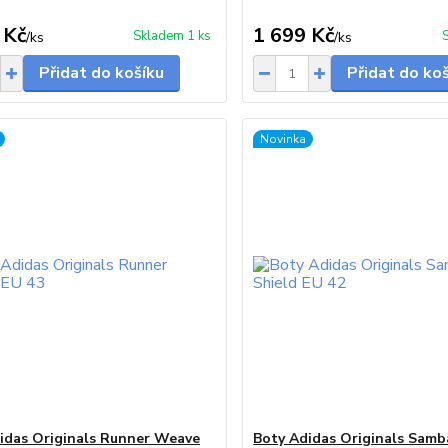
 Kč
1 699 Kč
Skladem 1 ks
/
ks
/
ks
Přidat do košíku
Přidat do ko
Novinka
idas Originals Runner Weave
Boty Adidas Originals Samb