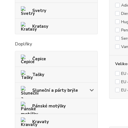
Adi
Svetry
Die
Hug
Kraťasy
Pen
Ser
Doplňky
Van
Čepice
Veliko
EU 
Tašky
EU 
Sluneční a párty brýle
EU 
Pánské motýlky
Kravaty