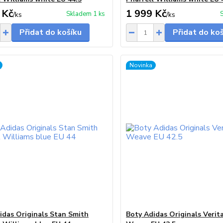
 Kč
1 999 Kč
Skladem 1 ks
/
ks
/
ks
Přidat do košíku
Přidat do ko
Novinka
idas Originals Stan Smith
Boty Adidas Originals Verit