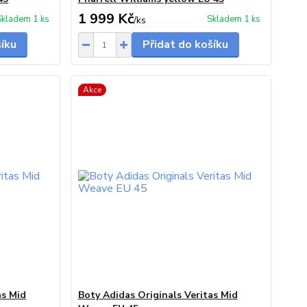
1 999 Kč
Skladem 1 ks
Skladem 1 ks
/
ks
šíku
Přidat do košíku
Akce
as Mid
Boty Adidas Originals Veritas Mid