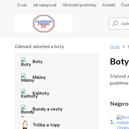
O nás
Jak nakupovat
Obchodní podmínky
Kontakt
Čast
Dámské oblečení a boty
Úvod
Boty
Boty
Stylové a
Mikiny
podtrhne 
Kalhoty
Nejpro
Bundy a vesty
1.
Trička a topy