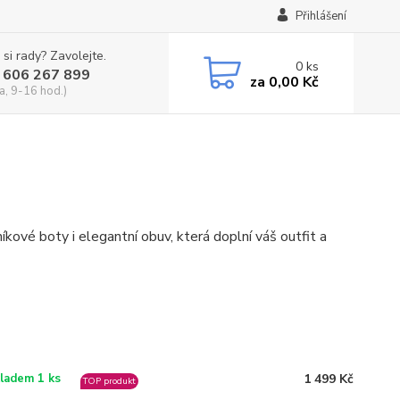
Přihlášení
 si rady? Zavolejte.
0
ks
 606 267 899
za
0,00 Kč
a, 9-16 hod.)
ové boty i elegantní obuv, která doplní váš outfit a
1 499 Kč
ladem 1 ks
TOP produkt