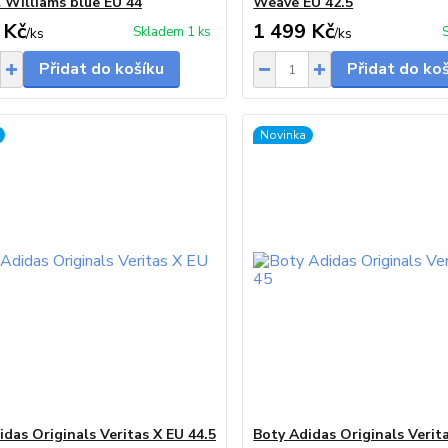
l Williams blue EU 44
Weave EU 42.5
 Kč
1 499 Kč
Skladem 1 ks
/
ks
/
ks
Přidat do košíku
Přidat do ko
Novinka
idas Originals Veritas X EU 44.5
Boty Adidas Originals Verit