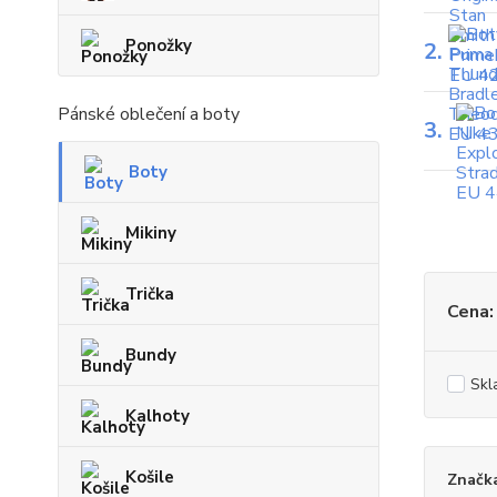
Ponožky
2.
Pánské oblečení a boty
3.
Boty
Mikiny
Trička
Cena:
Bundy
Skl
Kalhoty
Košile
Značk