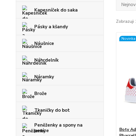
Nejnově
Kapesníček do saka
Zobrazuji 
Pásky a kšandy
Novinka
Náušnice
Náhrdelník
Náramky
Brože
Tkaničky do bot
Peněženky a spony na
Boty Ad
peníze
Pharrel