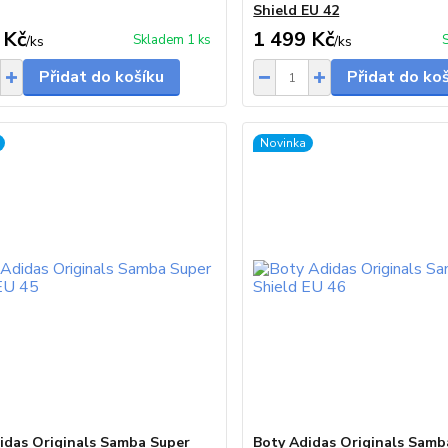
Shield EU 42
 Kč
1 499 Kč
Skladem 1 ks
/
ks
/
ks
Přidat do košíku
Přidat do ko
Novinka
idas Originals Samba Super
Boty Adidas Originals Samb