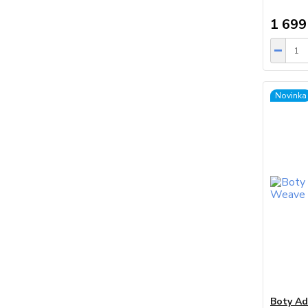
1 699
Novinka
Boty Ad