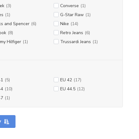
ek
(3)
Converse
(1)
es
(1)
G-Star Raw
(1)
ks and Spencer
(6)
Nike
(14)
bok
(8)
Retro Jeans
(6)
y Hilfiger
(1)
Trussardi Jeans
(1)
41
(5)
EU 42
(17)
44
(10)
EU 44.5
(12)
47
(1)
y