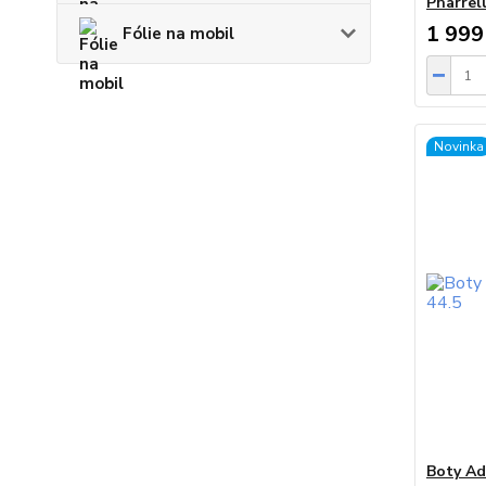
Pharrel
1 999
Fólie na mobil
Novinka
Boty Ad