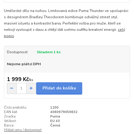
Umělecké dílo na nohou. Limitovaná edice Puma Thunder ve spolupráci
s designérem Bradley Theodorem kombinuje odvážný street styl,
masivní siluetu a kontrastní barvy. Perfektní volba pro muže, kteří se
nebojí vystoupit z davu a chtějí dát svému outfitu kreativní energii.
celý
popis
Dostupnost
Skladem 1 ks
Nejsme plátci DPH
1 999 Kč
/
ks
Přidat do košíku
Číslo produktu:
1200
EAN kód:
4060979059832
Značka:
Puma
Velikost:
EU 43
Barva:
Černá
Hlídat cenu / dostupnost