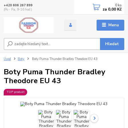
0
ks
+420 606 267 899
za
0,00 Kč
(Po - Pa, 9-16 hod.)
Menu
Hledat
Úvod
Boty
Boty Puma Thunder Bradley Theodore EU 43
Boty Puma Thunder Bradley
Theodore EU 43
TOP produkt