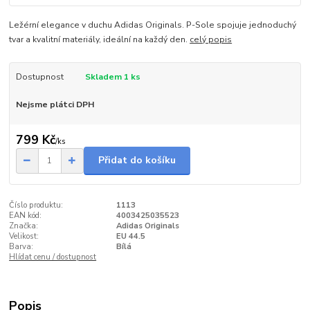
Ležérní elegance v duchu Adidas Originals. P-Sole spojuje jednoduchý
tvar a kvalitní materiály, ideální na každý den.
celý popis
Dostupnost
Skladem 1 ks
Nejsme plátci DPH
799 Kč
/
ks
Přidat do košíku
Číslo produktu:
1113
EAN kód:
4003425035523
Značka:
Adidas Originals
Velikost:
EU 44.5
Barva:
Bílá
Hlídat cenu / dostupnost
Popis