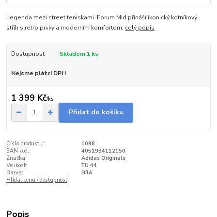
Legenda mezi street teniskami. Forum Mid přináší ikonický kotníkový
střih s retro prvky a moderním komfortem.
celý popis
Dostupnost
Skladem 1 ks
Nejsme plátci DPH
1 399 Kč
/
ks
Přidat do košíku
Číslo produktu:
1098
EAN kód:
4051934112150
Značka:
Adidas Originals
Velikost:
EU 44
Barva:
Bílá
Hlídat cenu / dostupnost
Popis