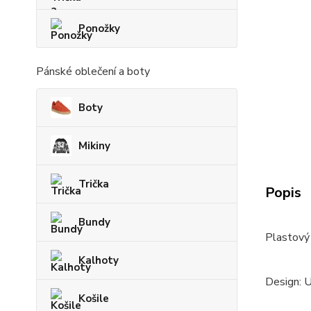
Ponožky
Pánské oblečení a boty
Boty
Mikiny
Trička
Popis
Bundy
Plastový 
Kalhoty
Design: 
Košile