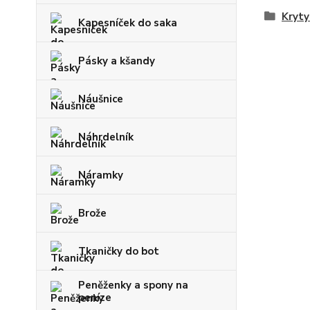
Kryty
Kapesníček do saka
Pásky a kšandy
Náušnice
Náhrdelník
Náramky
Brože
Tkaničky do bot
Peněženky a spony na
peníze