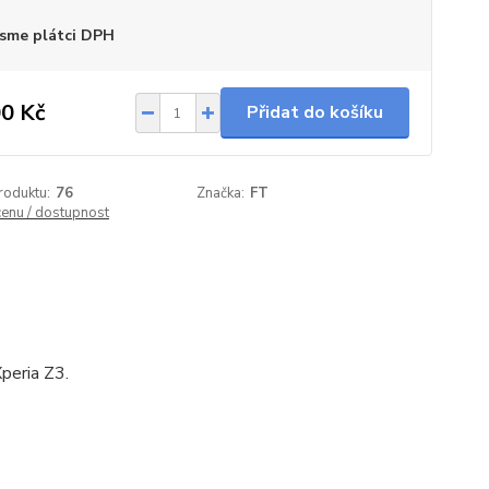
sme plátci DPH
0 Kč
Přidat do košíku
roduktu:
76
Značka:
FT
cenu / dostupnost
peria Z3.