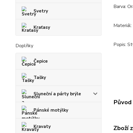
Barva: O
Svetry
Materiál:
Kraťasy
Popis: St
Doplňky
Čepice
Tašky
Sluneční a párty brýle
Původ 
Pánské motýlky
Kravaty
Zboží 