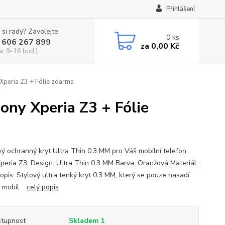
Přihlášení
 si rady? Zavolejte.
0
ks
 606 267 899
za
0,00 Kč
a, 9-16 hod.)
Xperia Z3 + Fólie zdarma
ony Xperia Z3 + Fólie
vý ochranný kryt Ultra Thin 0.3 MM pro Váš mobilní telefon
peria Z3. Design: Ultra Thin 0.3 MM Barva: Oranžová Materiál:
opis: Stylový ultra tenký kryt 0.3 MM, který se pouze nasadí
š mobil.
celý popis
tupnost
Skladem 1