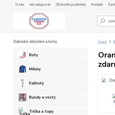
O nás
Jak nakupovat
Obchodní podmínky
Kontakt
Čast
Dámské oblečení a boty
Úvod
K
Oran
Boty
zda
Mikiny
Kalhoty
Bundy a vesty
Trička a topy