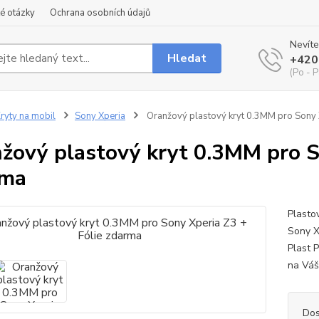
é otázky
Ochrana osobních údajů
Nevíte
Hledat
+420
(Po - P
ryty na mobil
Sony Xperia
Oranžový plastový kryt 0.3MM pro Sony 
žový plastový kryt 0.3MM pro S
rma
Plasto
Sony X
Plast P
na Vá
Dos