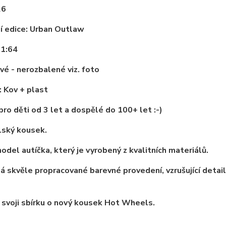
26
í edice: Urban Outlaw
 1:64
vé - nerozbalené viz. foto
: Kov + plast
ro děti od 3 let a dospělé do 100+ let :-)
lský kousek.
odel autíčka, který je vyrobený z kvalitních materiálů.
 skvěle propracované barevné provedení, vzrušující detai
 svoji sbírku o nový kousek Hot Wheels.