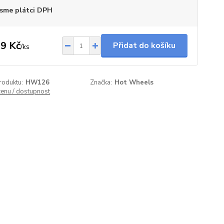
sme plátci DPH
9 Kč
Přidat do košíku
/
ks
roduktu:
HW126
Značka:
Hot Wheels
cenu / dostupnost