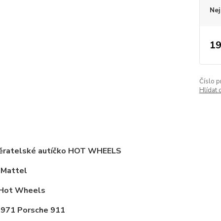
Nej
19
Číslo p
Hlídat 
ěratelské autíčko HOT WHEELS
 Mattel
 Hot Wheels
1971 Porsche 911