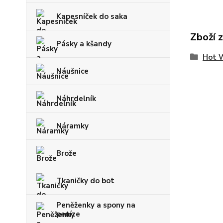
Kapesníček do saka
Zboží 
Pásky a kšandy
Hot 
Náušnice
Náhrdelník
Náramky
Brože
Tkaničky do bot
Peněženky a spony na
peníze