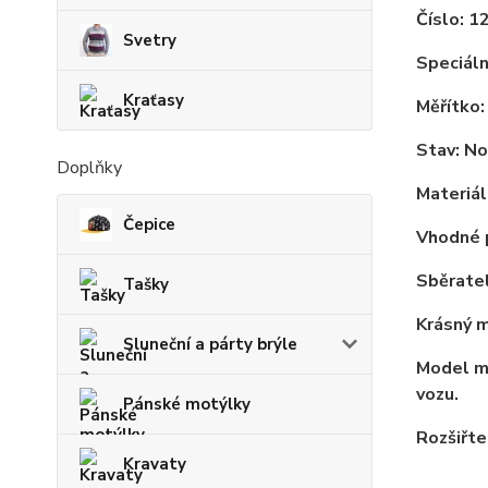
Číslo: 1
Svetry
Speciáln
Kraťasy
Měřítko:
Stav: No
Doplňky
Materiál
Čepice
Vhodné p
Sběrate
Tašky
Krásný m
Sluneční a párty brýle
Model má
vozu.
Pánské motýlky
Rozšiřte
Kravaty