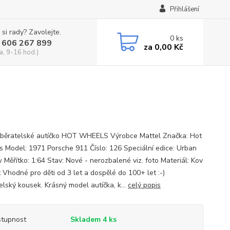
Přihlášení
 si rady? Zavolejte.
0
ks
 606 267 899
za
0,00 Kč
a, 9-16 hod.)
běratelské autíčko HOT WHEELS Výrobce Mattel Značka: Hot
 Model: 1971 Porsche 911 Číslo: 126 Speciální edice: Urban
 Měřítko: 1:64 Stav: Nové - nerozbalené viz. foto Materiál: Kov
t Vhodné pro děti od 3 let a dospělé do 100+ let :-)
elský kousek. Krásný model autíčka, k...
celý popis
tupnost
Skladem 4 ks