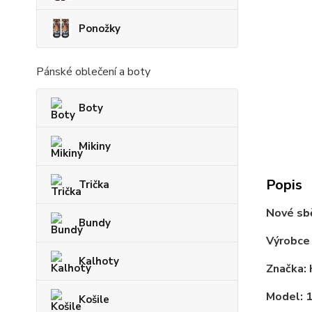
Ponožky
Pánské oblečení a boty
Boty
Mikiny
Popis
Trička
Nové sb
Bundy
Výrobce
Kalhoty
Značka:
Model: 
Košile