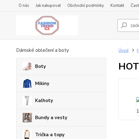
O nás
Jak nakupovat
Obchodní podmínky
Kontakt
Čast
Dámské oblečení a boty
Úvod
HOT
Boty
Mikiny
Kalhoty
Bundy a vesty
Trička a topy