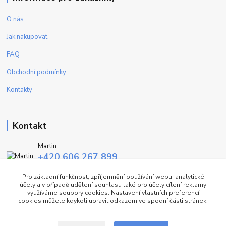
O nás
Jak nakupovat
FAQ
Obchodní podmínky
Kontakty
Kontakt
Martin
+420 606 267 899
(Po - Pa, 9-16 hod.)
Pro základní funkčnost, zpříjemnění používání webu, analytické
účely a v případě udělení souhlasu také pro účely cílení reklamy
info@fashiontrend.cz
využíváme soubory cookies. Nastavení vlastních preferencí
cookies můžete kdykoli upravit odkazem ve spodní části stránek.