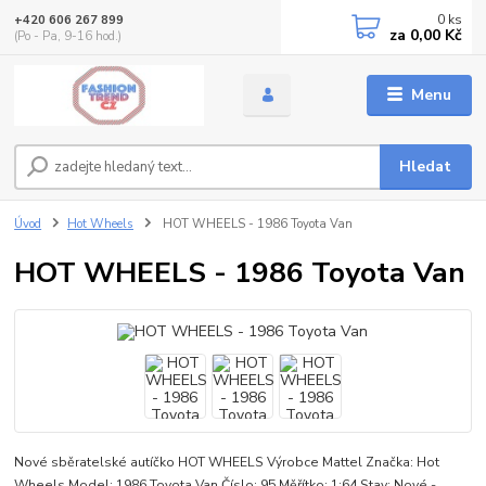
0
ks
+420 606 267 899
za
0,00 Kč
(Po - Pa, 9-16 hod.)
Menu
Hledat
Úvod
Hot Wheels
HOT WHEELS - 1986 Toyota Van
HOT WHEELS - 1986 Toyota Van
Nové sběratelské autíčko HOT WHEELS Výrobce Mattel Značka: Hot
Wheels Model: 1986 Toyota Van Číslo: 95 Měřítko: 1:64 Stav: Nové -