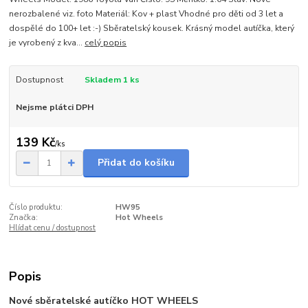
nerozbalené viz. foto Materiál: Kov + plast Vhodné pro děti od 3 let a
dospělé do 100+ let :-) Sběratelský kousek. Krásný model autíčka, který
je vyrobený z kva...
celý popis
Dostupnost
Skladem 1 ks
Nejsme plátci DPH
139 Kč
/
ks
Přidat do košíku
Číslo produktu:
HW95
Značka:
Hot Wheels
Hlídat cenu / dostupnost
Popis
Nové sběratelské autíčko HOT WHEELS