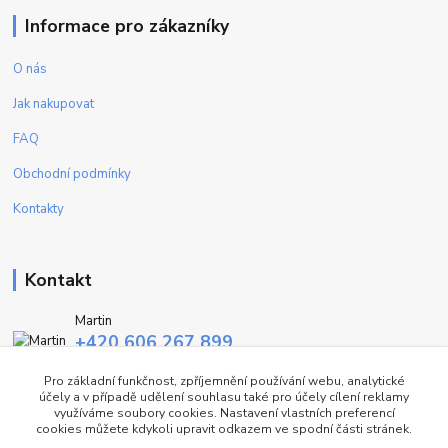
Informace pro zákazníky
O nás
Jak nakupovat
FAQ
Obchodní podmínky
Kontakty
Kontakt
Martin
+420 606 267 899
(Po - Pa, 9-16 hod.)
Pro základní funkčnost, zpříjemnění používání webu, analytické
účely a v případě udělení souhlasu také pro účely cílení reklamy
info@fashiontrend.cz
využíváme soubory cookies. Nastavení vlastních preferencí
cookies můžete kdykoli upravit odkazem ve spodní části stránek.