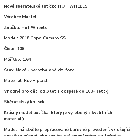
Nové sběratelské autíčko HOT WHEELS
Výrobce Mattel
Značka: Hot Wheels
Model: 2018 Copo Camaro SS
Číslo: 106
Měřítko: 1:64
Stav: Nové - nerozbalené viz. foto
Materiál: Kov + plast
Vhodné pro děti od 3 let a dospělé do 100+ let :-)
Sběratelský kousek.
Krásný model autíčka, který je vyrobený z kvalitních
materiálů.
Model má skvěle propracované barevné provedení, vzrušující
detaily a působí jako realistická zmenšenina skutečného