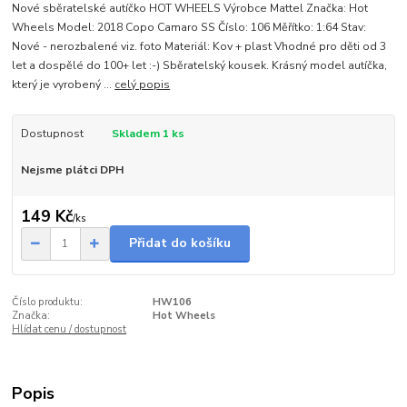
Nové sběratelské autíčko HOT WHEELS Výrobce Mattel Značka: Hot
Wheels Model: 2018 Copo Camaro SS Číslo: 106 Měřítko: 1:64 Stav:
Nové - nerozbalené viz. foto Materiál: Kov + plast Vhodné pro děti od 3
let a dospělé do 100+ let :-) Sběratelský kousek. Krásný model autíčka,
který je vyrobený ...
celý popis
Dostupnost
Skladem 1 ks
Nejsme plátci DPH
149 Kč
/
ks
Přidat do košíku
Číslo produktu:
HW106
Značka:
Hot Wheels
Hlídat cenu / dostupnost
Popis