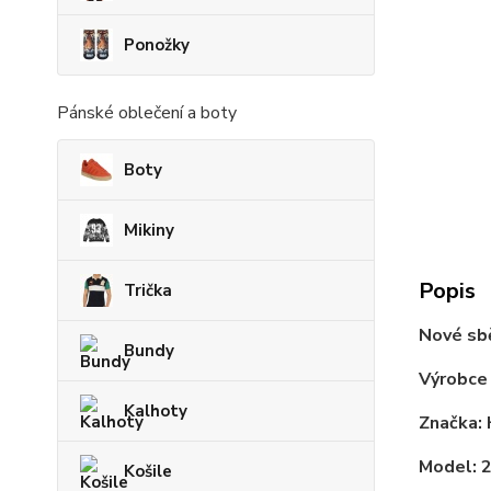
Ponožky
Pánské oblečení a boty
Boty
Mikiny
Popis
Trička
Nové sb
Bundy
Výrobce
Kalhoty
Značka:
Model: 
Košile