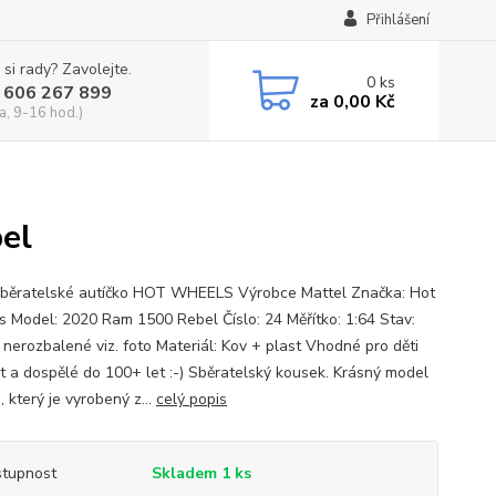
Přihlášení
 si rady? Zavolejte.
0
ks
 606 267 899
za
0,00 Kč
a, 9-16 hod.)
el
běratelské autíčko HOT WHEELS Výrobce Mattel Značka: Hot
 Model: 2020 Ram 1500 Rebel Číslo: 24 Měřítko: 1:64 Stav:
 nerozbalené viz. foto Materiál: Kov + plast Vhodné pro děti
et a dospělé do 100+ let :-) Sběratelský kousek. Krásný model
, který je vyrobený z...
celý popis
tupnost
Skladem 1 ks