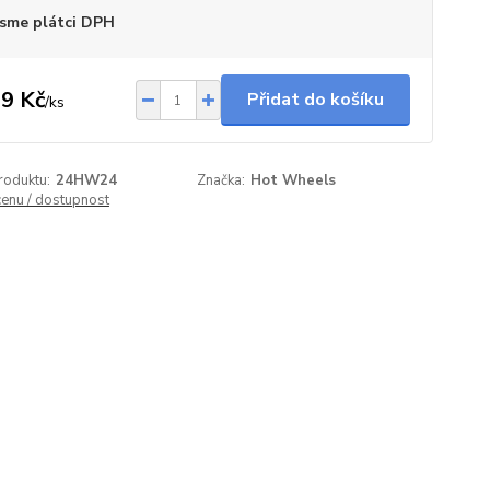
sme plátci DPH
9 Kč
Přidat do košíku
/
ks
roduktu:
24HW24
Značka:
Hot Wheels
cenu / dostupnost