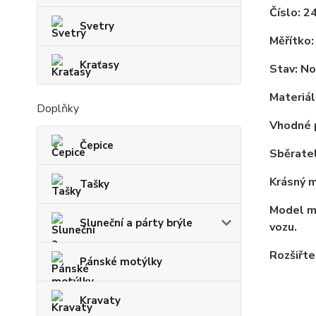
Číslo: 2
Svetry
Měřítko:
Kraťasy
Stav: No
Materiál
Doplňky
Vhodné p
Čepice
Sběrate
Krásný m
Tašky
Model má
Sluneční a párty brýle
vozu.
Rozšiřte
Pánské motýlky
Kravaty