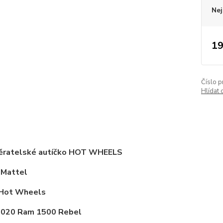
Nej
19
Číslo p
Hlídat 
ěratelské autíčko HOT WHEELS
 Mattel
 Hot Wheels
2020 Ram 1500 Rebel