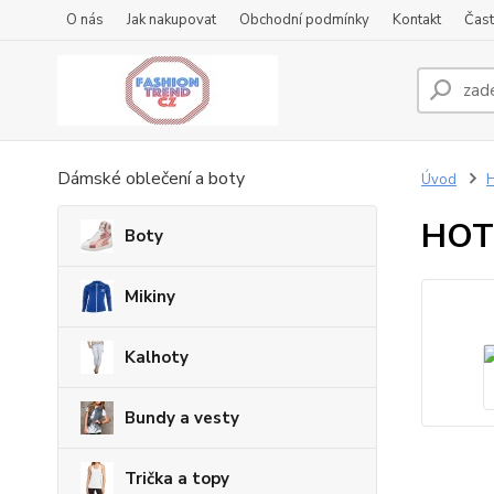
O nás
Jak nakupovat
Obchodní podmínky
Kontakt
Čast
Dámské oblečení a boty
Úvod
HOT
Boty
Mikiny
Kalhoty
Bundy a vesty
Trička a topy