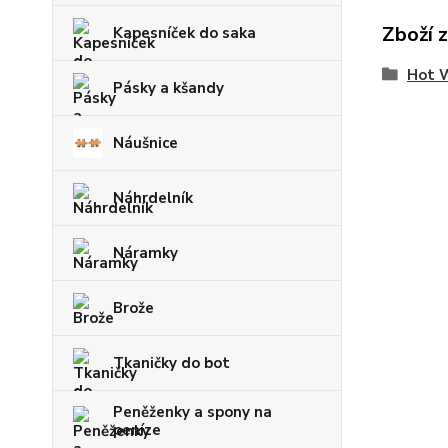
Zboží 
Kapesníček do saka
Hot 
Pásky a kšandy
Náušnice
Náhrdelník
Náramky
Brože
Tkaničky do bot
Peněženky a spony na
peníze