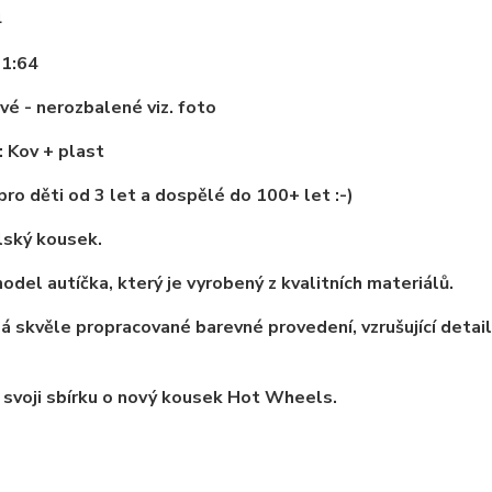
4
 1:64
vé - nerozbalené viz. foto
: Kov + plast
ro děti od 3 let a dospělé do 100+ let :-)
lský kousek.
odel autíčka, který je vyrobený z kvalitních materiálů.
 skvěle propracované barevné provedení, vzrušující detai
 svoji sbírku o nový kousek Hot Wheels.