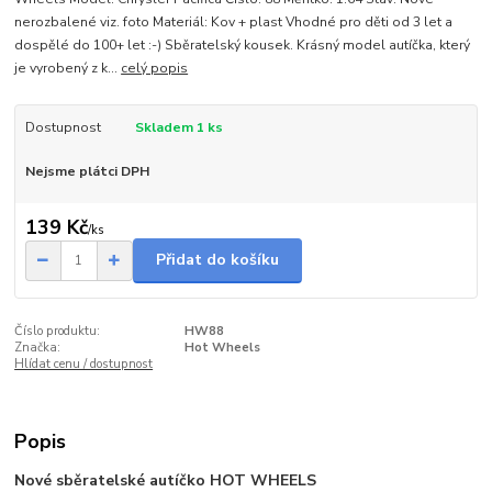
nerozbalené viz. foto Materiál: Kov + plast Vhodné pro děti od 3 let a
dospělé do 100+ let :-) Sběratelský kousek. Krásný model autíčka, který
je vyrobený z k...
celý popis
Dostupnost
Skladem 1 ks
Nejsme plátci DPH
139 Kč
/
ks
Přidat do košíku
Číslo produktu:
HW88
Značka:
Hot Wheels
Hlídat cenu / dostupnost
Popis
Nové sběratelské autíčko HOT WHEELS