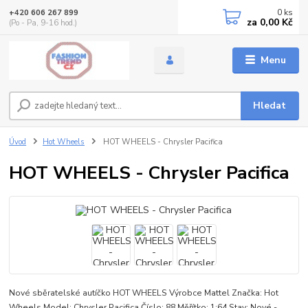
0
ks
+420 606 267 899
za
0,00 Kč
(Po - Pa, 9-16 hod.)
Menu
Hledat
Úvod
Hot Wheels
HOT WHEELS - Chrysler Pacifica
HOT WHEELS - Chrysler Pacifica
Nové sběratelské autíčko HOT WHEELS Výrobce Mattel Značka: Hot
Wheels Model: Chrysler Pacifica Číslo: 88 Měřítko: 1:64 Stav: Nové -