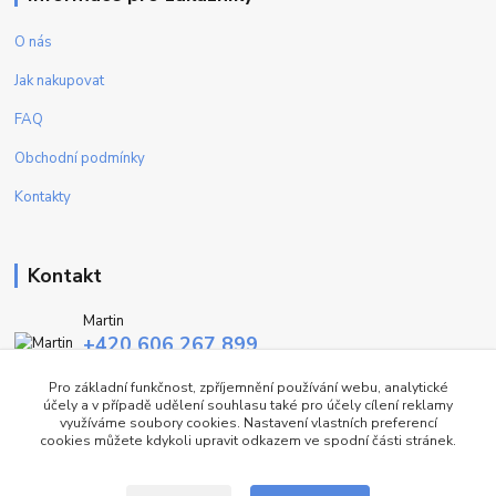
O nás
Jak nakupovat
FAQ
Obchodní podmínky
Kontakty
Kontakt
Martin
+420 606 267 899
(Po - Pa, 9-16 hod.)
Pro základní funkčnost, zpříjemnění používání webu, analytické
účely a v případě udělení souhlasu také pro účely cílení reklamy
info@fashiontrend.cz
využíváme soubory cookies. Nastavení vlastních preferencí
cookies můžete kdykoli upravit odkazem ve spodní části stránek.