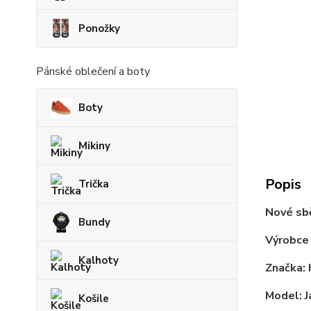
Ponožky
Pánské oblečení a boty
Boty
Mikiny
Popis
Trička
Nové sb
Bundy
Výrobce
Kalhoty
Značka:
Model: J
Košile