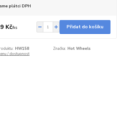
sme plátci DPH
9 Kč
Přidat do košíku
/
ks
roduktu:
HW158
Značka:
Hot Wheels
cenu / dostupnost