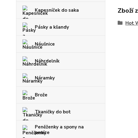
Zboží 
Kapesníček do saka
Hot 
Pásky a kšandy
Náušnice
Náhrdelník
Náramky
Brože
Tkaničky do bot
Peněženky a spony na
peníze