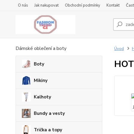
O nás
Jak nakupovat
Obchodní podmínky
Kontakt
Čast
Dámské oblečení a boty
Úvod
HOT 
Boty
Mikiny
Kalhoty
Bundy a vesty
Trička a topy