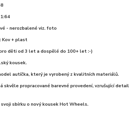
58
 1:64
vé - nerozbalené viz. foto
: Kov + plast
ro děti od 3 let a dospělé do 100+ let :-)
lský kousek.
odel autíčka, který je vyrobený z kvalitních materiálů.
 skvěle propracované barevné provedení, vzrušující detai
 svoji sbírku o nový kousek Hot Wheels.