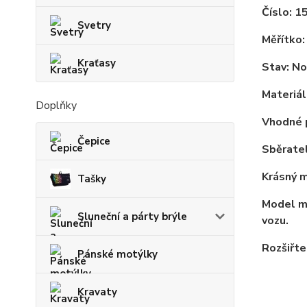
Číslo: 1
Svetry
Měřítko:
Kraťasy
Stav: No
Materiál
Doplňky
Vhodné p
Čepice
Sběrate
Krásný m
Tašky
Model má
Sluneční a párty brýle
vozu.
Rozšiřte
Pánské motýlky
Kravaty