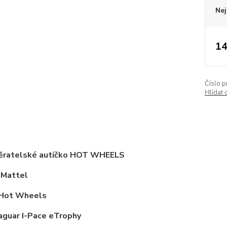
Nej
14
Číslo p
Hlídat 
ěratelské autíčko HOT WHEELS
 Mattel
 Hot Wheels
aguar I-Pace eTrophy