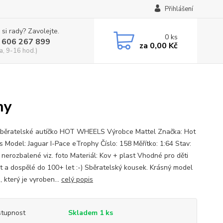
Přihlášení
 si rady? Zavolejte.
0
ks
 606 267 899
za
0,00 Kč
a, 9-16 hod.)
hy
běratelské autíčko HOT WHEELS Výrobce Mattel Značka: Hot
 Model: Jaguar I-Pace eTrophy Číslo: 158 Měřítko: 1:64 Stav:
 nerozbalené viz. foto Materiál: Kov + plast Vhodné pro děti
et a dospělé do 100+ let :-) Sběratelský kousek. Krásný model
, který je vyroben...
celý popis
tupnost
Skladem 1 ks