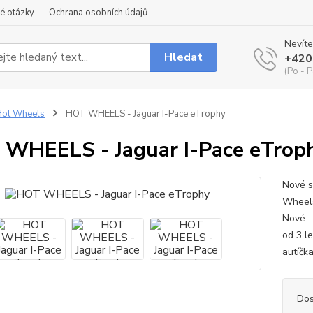
é otázky
Ochrana osobních údajů
Nevíte
Hledat
+420
(Po - P
Hot Wheels
HOT WHEELS - Jaguar I-Pace eTrophy
WHEELS - Jaguar I-Pace eTrop
Nové s
Wheels
Nové -
od 3 l
autíčka
Dos