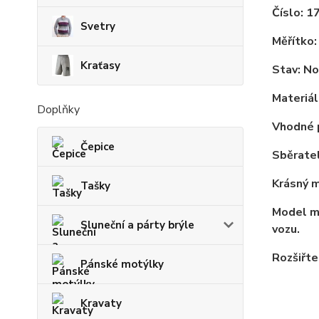
Číslo: 1
Svetry
Měřítko:
Kraťasy
Stav: No
Materiál
Doplňky
Vhodné p
Čepice
Sběrate
Krásný m
Tašky
Model má
Sluneční a párty brýle
vozu.
Rozšiřte
Pánské motýlky
Kravaty