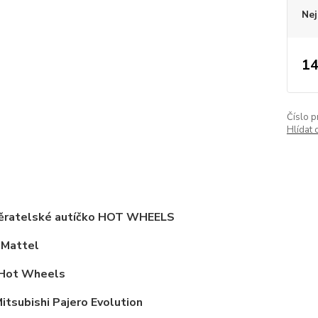
Nej
14
Číslo p
Hlídat 
ěratelské autíčko HOT WHEELS
 Mattel
 Hot Wheels
itsubishi Pajero Evolution