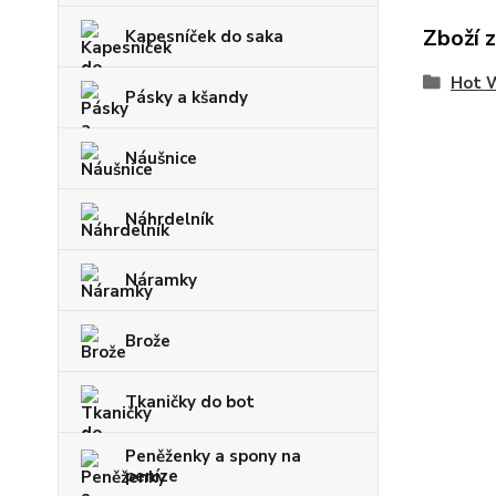
Zboží 
Kapesníček do saka
Hot 
Pásky a kšandy
Náušnice
Náhrdelník
Náramky
Brože
Tkaničky do bot
Peněženky a spony na
peníze