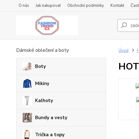
O nás
Jak nakupovat
Obchodní podmínky
Kontakt
Čast
Dámské oblečení a boty
Úvod
HOT 
Boty
Mikiny
Kalhoty
Bundy a vesty
Trička a topy