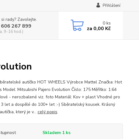
Přihlášení
 si rady? Zavolejte.
0
ks
 606 267 899
za
0,00 Kč
a, 9-16 hod.)
olution
běratelské autíčko HOT WHEELS Výrobce Mattel Značka: Hot
 Model: Mitsubishi Pajero Evolution Číslo: 175 Měřítko: 1:64
Nové - nerozbalené viz. foto Materiál: Kov + plast Vhodné pro
 3 let a dospělé do 100+ let :-) Sběratelský kousek. Krásný
utíčka, který je v...
celý popis
tupnost
Skladem 1 ks