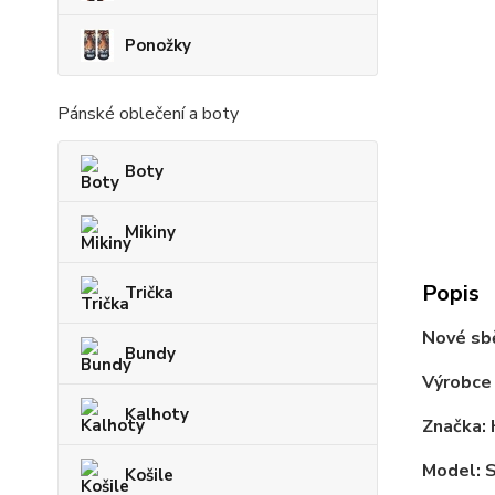
Ponožky
Pánské oblečení a boty
Boty
Mikiny
Popis
Trička
Nové sb
Bundy
Výrobce
Kalhoty
Značka:
Model: 
Košile