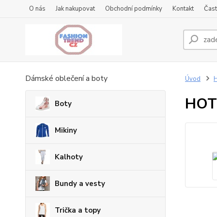
O nás
Jak nakupovat
Obchodní podmínky
Kontakt
Čast
Dámské oblečení a boty
Úvod
HOT
Boty
Mikiny
Kalhoty
Bundy a vesty
Trička a topy