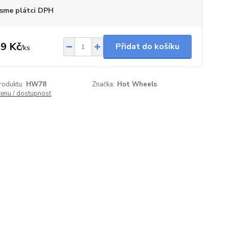
sme plátci DPH
9 Kč
Přidat do košíku
/
ks
roduktu:
HW78
Značka:
Hot Wheels
cenu / dostupnost