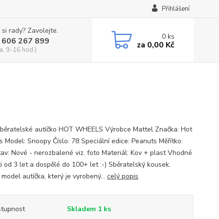
Přihlášení
 si rady? Zavolejte.
0
ks
 606 267 899
za
0,00 Kč
a, 9-16 hod.)
běratelské autíčko HOT WHEELS Výrobce Mattel Značka: Hot
 Model: Snoopy Číslo: 78 Speciální edice: Peanuts Měřítko:
tav: Nové - nerozbalené viz. foto Materiál: Kov + plast Vhodné
i od 3 let a dospělé do 100+ let :-) Sběratelský kousek.
model autíčka, který je vyrobený...
celý popis
tupnost
Skladem 1 ks