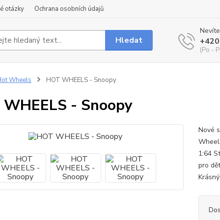
é otázky
Ochrana osobních údajů
Nevíte
Hledat
+420
(Po - P
Hot Wheels
HOT WHEELS - Snoopy
 WHEELS - Snoopy
Nové s
Wheels
1:64 S
pro dět
Krásný 
Dos