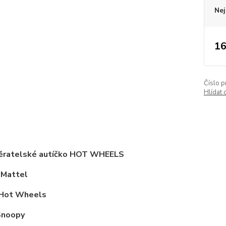
Nej
16
Číslo p
Hlídat 
ěratelské autíčko HOT WHEELS
 Mattel
 Hot Wheels
Snoopy