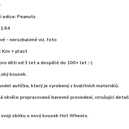
8
í edice: Peanuts
 1:64
vé - nerozbalené viz. foto
: Kov + plast
ro děti od 3 let a dospělé do 100+ let :-)
lský kousek.
odel autíčka, který je vyrobený z kvalitních materiálů.
 skvěle propracované barevné provedení, vzrušující detai
 svoji sbírku o nový kousek Hot Wheels.