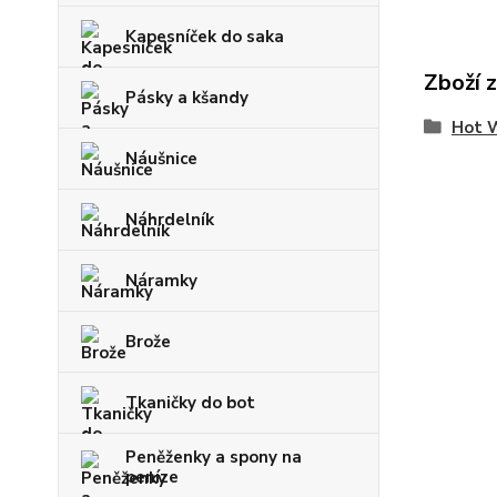
Kapesníček do saka
Zboží 
Pásky a kšandy
Hot 
Náušnice
Náhrdelník
Náramky
Brože
Tkaničky do bot
Peněženky a spony na
peníze