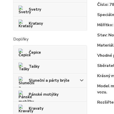
Číslo: 7
Svetry
Speciáln
Kraťasy
Měřítko:
Stav: No
Doplňky
Materiál
Čepice
Vhodné p
Sběrate
Tašky
Krásný m
Sluneční a párty brýle
Model má
vozu.
Pánské motýlky
Rozšiřte
Kravaty