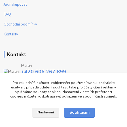
Jak nakupovat
FAQ
Obchodní podmínky
Kontakty
Kontakt
Martin
+420 606 267 899
(Po - Pa, 9-16 hod.)
Pro základní funkčnost, zpříjemnění používání webu, analytické
účely a v případě udělení souhlasu také pro účely cílení reklamy
info@fashiontrend.cz
využíváme soubory cookies. Nastavení vlastních preferencí
cookies můžete kdykoli upravit odkazem ve spodní části stránek.
Souhlasím
Nastavení