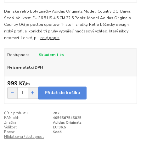
Dámské retro boty značky Adidas Originals Model: Country OG Barva:
Šedá Velikost: EU 36.5 US 4.5 CM 22.5 Popis: Model Adidas Originals
Country OG je poctou sportovní historii značky. Retro běžecký design,
nízký profil a ikonické tři pruhy vytvářejí nadčasový vzhled, který nikdy
neomrzí. Lehké, p...
celý popis
Dostupnost
Skladem 1 ks
Nejsme plátci DPH
999 Kč
/
ks
Přidat do košíku
Číslo produktu:
262
EAN kód:
4056567545825
Značka:
Adidas Originals
Velikost:
EU 36.5
Barva:
Šedá
Hlídat cenu / dostupnost