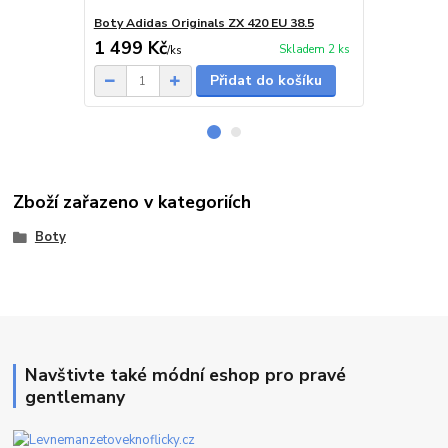
Boty Adidas Originals ZX 420 EU 38.5
Ochranná fó
1 499 Kč
100 Kč
Skladem 2 ks
/
ks
Přidat do košíku
Zboží zařazeno v kategoriích
Boty
Navštivte také módní eshop pro pravé
gentlemany