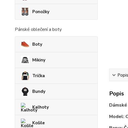
Ponožky
Pánské oblečení a boty
Boty
Mikiny
Popi
Trička
Bundy
Popis
Dámské r
Kalhoty
Model: 
Košile