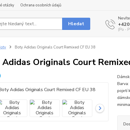
é otázky
Ochrana osobních údajů
Nevíte
Hledat
+420
(Po - P
oty
Boty Adidas Originals Court Remixed CF EU 38
 Adidas Originals Court Remixe
Dámské
Barva:
pojetí 
dámské
minima
Dos