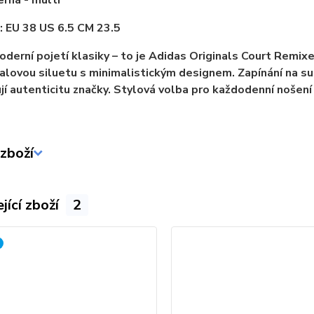
erná - multi
: EU 38 US 6.5 CM 23.5
oderní pojetí klasiky – to je Adidas Originals Court Remix
lovou siluetu s minimalistickým designem. Zapínání na such
jí autenticitu značky. Stylová volba pro každodenní nošení 
zboží
jící zboží
2