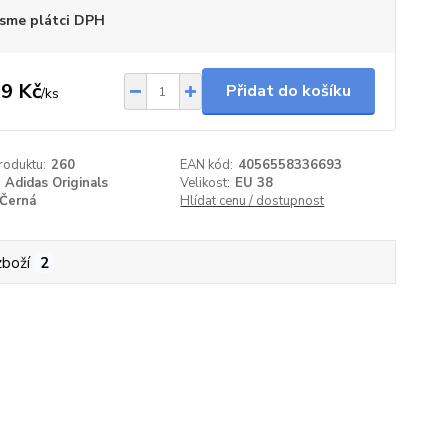
sme plátci DPH
9 Kč
Přidat do košíku
/
ks
roduktu:
260
EAN kód:
4056558336693
Adidas Originals
Velikost:
EU 38
Černá
Hlídat cenu / dostupnost
zboží
2