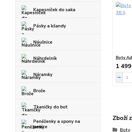
Kapesníček do saka
Pásky a kšandy
Náušnice
Boty Ad
Náhrdelník
1 499
Náramky
Brože
Tkaničky do bot
Zboží 
Peněženky a spony na
peníze
Boty