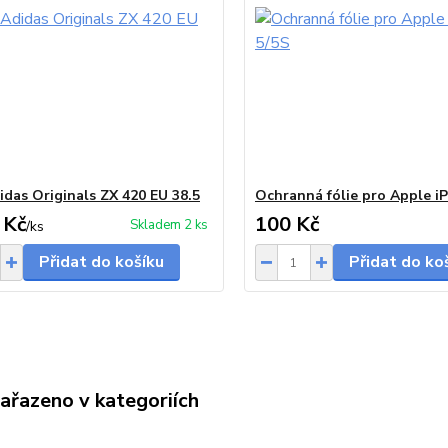
idas Originals ZX 420 EU 38.5
Ochranná fólie pro Apple i
 Kč
100 Kč
Skladem 2 ks
/
ks
Přidat do košíku
Přidat do ko
zařazeno v kategoriích