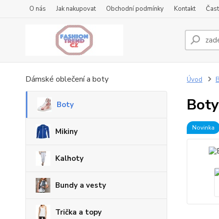
O nás
Jak nakupovat
Obchodní podmínky
Kontakt
Čast
Dámské oblečení a boty
Úvod
B
Boty
Boty
Novinka
Mikiny
Kalhoty
Bundy a vesty
Trička a topy