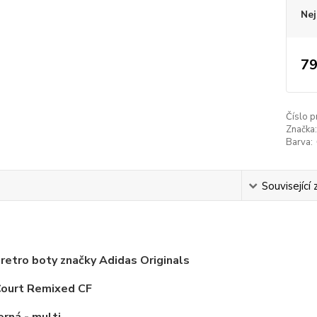
Nej
79
Číslo p
Značka:
Barva:
s
Související 
etro boty značky Adidas Originals
Court Remixed CF