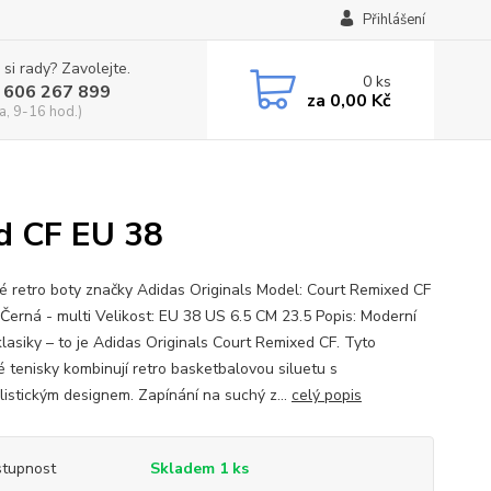
Přihlášení
 si rady? Zavolejte.
0
ks
 606 267 899
za
0,00 Kč
a, 9-16 hod.)
d CF EU 38
 retro boty značky Adidas Originals Model: Court Remixed CF
 Černá - multi Velikost: EU 38 US 6.5 CM 23.5 Popis: Moderní
klasiky – to je Adidas Originals Court Remixed CF. Tyto
 tenisky kombinují retro basketbalovou siluetu s
listickým designem. Zapínání na suchý z...
celý popis
tupnost
Skladem 1 ks