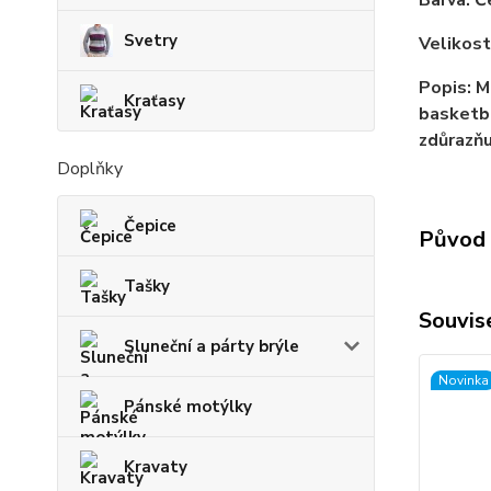
Barva: Č
Svetry
Velikost
Popis: M
Kraťasy
basketba
zdůrazňu
Doplňky
Čepice
Původ 
Tašky
Souvise
Sluneční a párty brýle
Novinka
Pánské motýlky
Kravaty