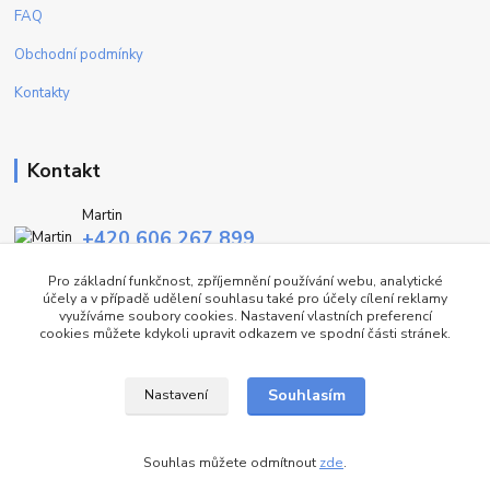
FAQ
Obchodní podmínky
Kontakty
Kontakt
Martin
+420 606 267 899
(Po - Pa, 9-16 hod.)
Pro základní funkčnost, zpříjemnění používání webu, analytické
účely a v případě udělení souhlasu také pro účely cílení reklamy
info@fashiontrend.cz
využíváme soubory cookies. Nastavení vlastních preferencí
cookies můžete kdykoli upravit odkazem ve spodní části stránek.
Souhlasím
Nastavení
©FT
Souhlas můžete odmítnout
zde
.
Vytvořeno na
Eshop-rychle.cz