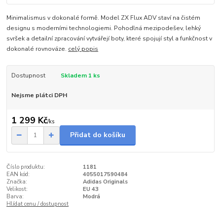
Minimalismus v dokonalé formě. Model ZX Flux ADV staví na čistém
designu s moderními technologiemi. Pohodlná mezipodešev, lehký
svršek a detailní zpracování vytvářejí boty, které spojují styl a funkčnost v
dokonalé rovnováze.
celý popis
Dostupnost
Skladem 1 ks
Nejsme plátci DPH
1 299 Kč
/
ks
Přidat do košíku
Číslo produktu:
1181
EAN kód:
4055017590484
Značka:
Adidas Originals
Velikost:
EU 43
Barva:
Modrá
Hlídat cenu / dostupnost