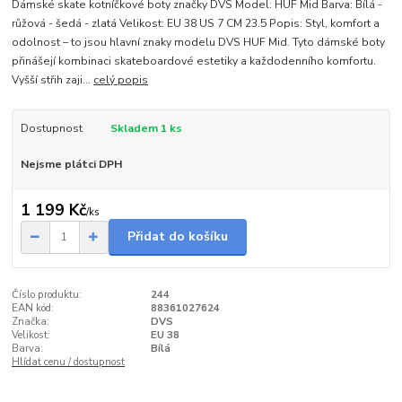
Dámské skate kotníčkové boty značky DVS Model: HUF Mid Barva: Bílá -
růžová - šedá - zlatá Velikost: EU 38 US 7 CM 23.5 Popis: Styl, komfort a
odolnost – to jsou hlavní znaky modelu DVS HUF Mid. Tyto dámské boty
přinášejí kombinaci skateboardové estetiky a každodenního komfortu.
Vyšší střih zaji...
celý popis
Dostupnost
Skladem 1 ks
Nejsme plátci DPH
1 199 Kč
/
ks
Přidat do košíku
Číslo produktu:
244
EAN kód:
88361027624
Značka:
DVS
Velikost:
EU 38
Barva:
Bílá
Hlídat cenu / dostupnost