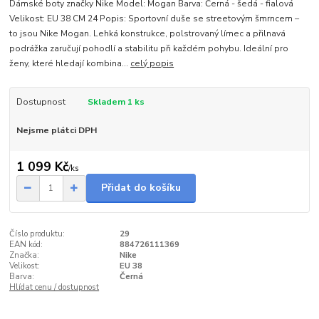
Dámské boty značky Nike Model: Mogan Barva: Černá - šedá - fialová
Velikost: EU 38 CM 24 Popis: Sportovní duše se streetovým šmrncem –
to jsou Nike Mogan. Lehká konstrukce, polstrovaný límec a přilnavá
podrážka zaručují pohodlí a stabilitu při každém pohybu. Ideální pro
ženy, které hledají kombina...
celý popis
Dostupnost
Skladem 1 ks
Nejsme plátci DPH
1 099 Kč
/
ks
Přidat do košíku
Číslo produktu:
29
EAN kód:
884726111369
Značka:
Nike
Velikost:
EU 38
Barva:
Černá
Hlídat cenu / dostupnost