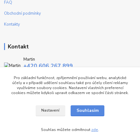
FAQ
Obchodní podmínky
Kontakty
Kontakt
Martin
+420 606 267 899
(Po - Pa, 9-16 hod.)
Pro základní funkčnost, zpříjemnění používání webu, analytické
účely a v případě udělení souhlasu také pro účely cílení reklamy
info@fashiontrend.cz
využíváme soubory cookies. Nastavení vlastních preferencí
cookies můžete kdykoli upravit odkazem ve spodní části stránek.
Souhlasím
Nastavení
©FT
Souhlas můžete odmítnout
zde
.
Vytvořeno na
Eshop-rychle.cz