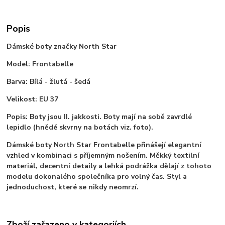
Popis
Dámské boty značky North Star
Model: Frontabelle
Barva: Bílá - žlutá - šedá
Velikost: EU 37
Popis: Boty jsou II. jakkosti. Boty mají na sobě zavrdlé
lepidlo (hnědé skvrny na botách viz. foto).
Dámské boty North Star Frontabelle přinášejí elegantní
vzhled v kombinaci s příjemným nošením. Měkký textilní
materiál, decentní detaily a lehká podrážka dělají z tohoto
modelu dokonalého společníka pro volný čas. Styl a
jednoduchost, které se nikdy neomrzí.
Zboží zařazeno v kategoriích