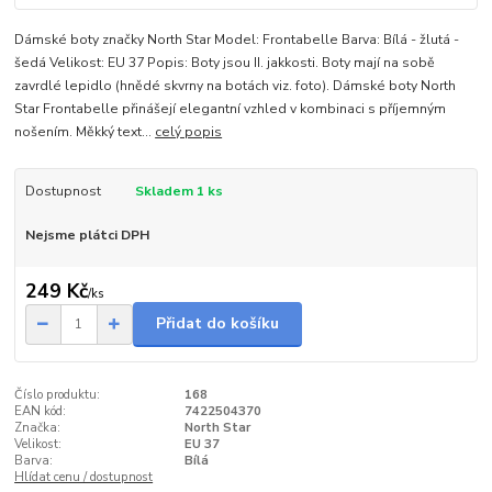
Dámské boty značky North Star Model: Frontabelle Barva: Bílá - žlutá -
šedá Velikost: EU 37 Popis: Boty jsou II. jakkosti. Boty mají na sobě
zavrdlé lepidlo (hnědé skvrny na botách viz. foto). Dámské boty North
Star Frontabelle přinášejí elegantní vzhled v kombinaci s příjemným
nošením. Měkký text...
celý popis
Dostupnost
Skladem 1 ks
Nejsme plátci DPH
249 Kč
/
ks
Přidat do košíku
Číslo produktu:
168
EAN kód:
7422504370
Značka:
North Star
Velikost:
EU 37
Barva:
Bílá
Hlídat cenu / dostupnost