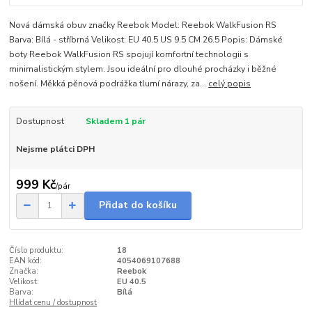
Nová dámská obuv značky Reebok Model: Reebok WalkFusion RS
Barva: Bílá - stříbrná Velikost: EU 40.5 US 9.5 CM 26.5 Popis: Dámské
boty Reebok WalkFusion RS spojují komfortní technologii s
minimalistickým stylem. Jsou ideální pro dlouhé procházky i běžné
nošení. Měkká pěnová podrážka tlumí nárazy, za...
celý popis
Dostupnost
Skladem 1 pár
Nejsme plátci DPH
999 Kč
/
pár
Přidat do košíku
Číslo produktu:
18
EAN kód:
4054069107688
Značka:
Reebok
Velikost:
EU 40.5
Barva:
Bílá
Hlídat cenu / dostupnost