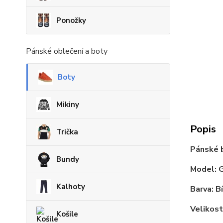
Ponožky
Pánské oblečení a boty
Boty
Mikiny
Popis
Trička
Pánské b
Bundy
Model: 
Kalhoty
Barva: B
Velikost
Košile