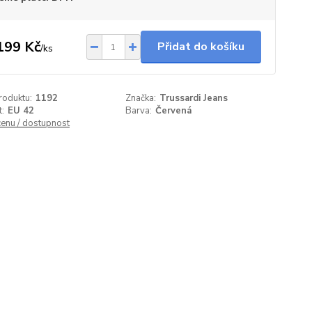
199 Kč
Přidat do košíku
/
ks
roduktu:
1192
Značka:
Trussardi Jeans
t:
EU 42
Barva:
Červená
cenu / dostupnost