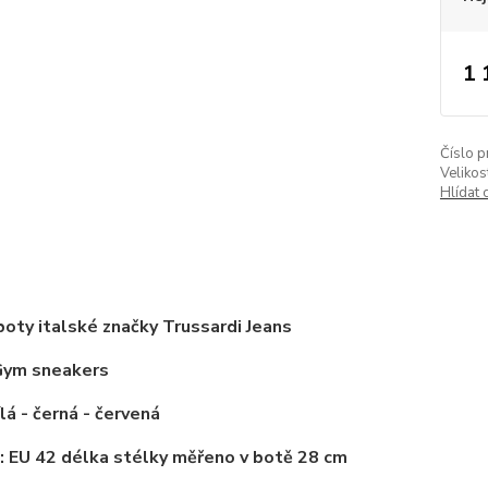
1 
Číslo p
Velikos
Hlídat 
oty italské značky Trussardi Jeans
Gym sneakers
ílá - černá - červená
: EU 42 délka stélky měřeno v botě 28 cm