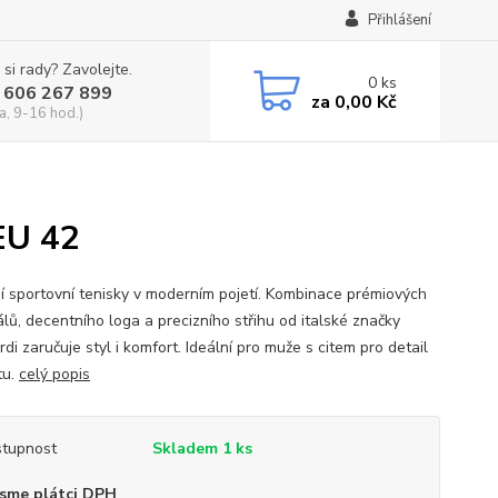
Přihlášení
 si rady? Zavolejte.
0
ks
 606 267 899
za
0,00 Kč
a, 9-16 hod.)
EU 42
í sportovní tenisky v moderním pojetí. Kombinace prémiových
álů, decentního loga a precizního střihu od italské značky
di zaručuje styl i komfort. Ideální pro muže s citem pro detail
tu.
celý popis
tupnost
Skladem 1 ks
sme plátci DPH