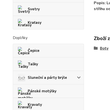
Popis: L
střihu o
Svetry
Kraťasy
Doplňky
Zboží 
Boty
Čepice
Tašky
Sluneční a párty brýle
Pánské motýlky
Kravaty