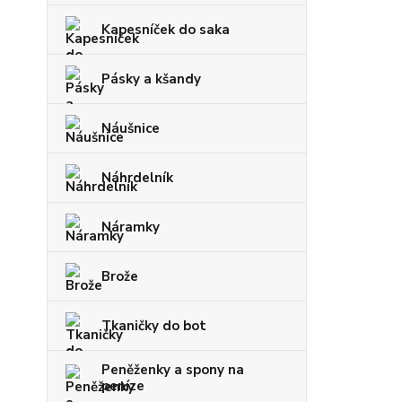
Kapesníček do saka
Pásky a kšandy
Náušnice
Náhrdelník
Náramky
Brože
Tkaničky do bot
Peněženky a spony na
peníze