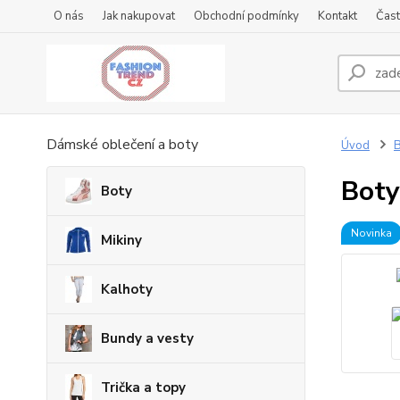
O nás
Jak nakupovat
Obchodní podmínky
Kontakt
Čast
Dámské oblečení a boty
Úvod
B
Boty
Boty
Novinka
Mikiny
Kalhoty
Bundy a vesty
Trička a topy