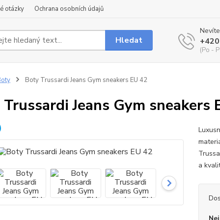
é otázky
Ochrana osobních údajů
Nevíte
Hledat
+420
(Po - P
oty
Boty Trussardi Jeans Gym sneakers EU 42
 Trussardi Jeans Gym sneakers 
Luxusn
materi
Trussar
a kvali
Dos
Nej