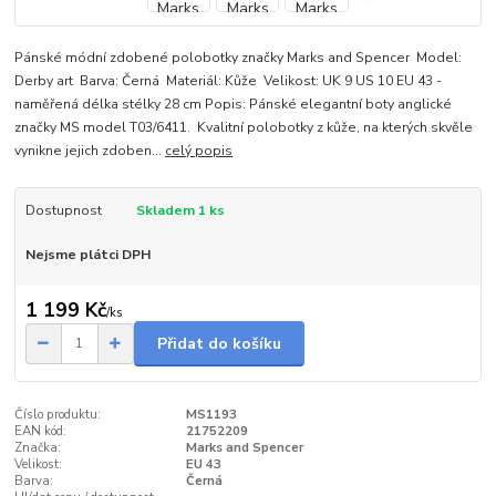
Pánské módní zdobené polobotky značky Marks and Spencer Model:
Derby art Barva: Černá Materiál: Kůže Velikost: UK 9 US 10 EU 43 -
naměřená délka stélky 28 cm Popis: Pánské elegantní boty anglické
značky MS model T03/6411. Kvalitní polobotky z kůže, na kterých skvěle
vynikne jejich zdoben...
celý popis
Dostupnost
Skladem 1 ks
Nejsme plátci DPH
1 199 Kč
/
ks
Přidat do košíku
Číslo produktu:
MS1193
EAN kód:
21752209
Značka:
Marks and Spencer
Velikost:
EU 43
Barva:
Černá