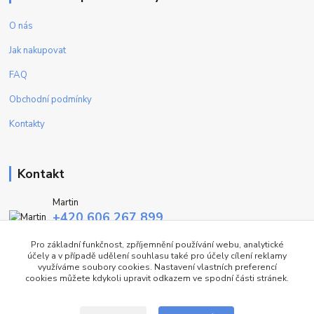
O nás
Jak nakupovat
FAQ
Obchodní podmínky
Kontakty
Kontakt
Martin
+420 606 267 899
(Po - Pa, 9-16 hod.)
Pro základní funkčnost, zpříjemnění používání webu, analytické
účely a v případě udělení souhlasu také pro účely cílení reklamy
info@fashiontrend.cz
využíváme soubory cookies. Nastavení vlastních preferencí
cookies můžete kdykoli upravit odkazem ve spodní části stránek.