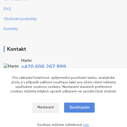
FAQ
Obchodní podmínky
Kontakty
Kontakt
Martin
+420 606 267 899
(Po - Pa, 9-16 hod.)
Pro základní funkčnost, zpříjemnění používání webu, analytické
účely a v případě udělení souhlasu také pro účely cílení reklamy
info@fashiontrend.cz
využíváme soubory cookies. Nastavení vlastních preferencí
cookies můžete kdykoli upravit odkazem ve spodní části stránek.
Souhlasím
Nastavení
©FT
Souhlas můžete odmítnout
zde
.