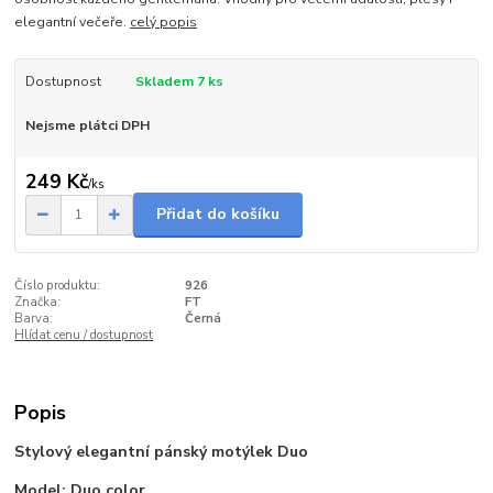
elegantní večeře.
celý popis
Dostupnost
Skladem 7 ks
Nejsme plátci DPH
249 Kč
/
ks
Přidat do košíku
Číslo produktu:
926
Značka:
FT
Barva:
Černá
Hlídat cenu / dostupnost
Popis
Stylový elegantní pánský motýlek Duo
Model: Duo color