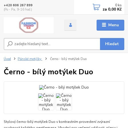
0
ks
+420 606 267 899
za
0,00 Kč
(Po - Pa, 9-16 hod.)
Menu
Hledat
Úvod
Pánské motýlky
Černo - bílý motýlek Duo
Černo - bílý motýlek Duo
Stylový černo-bílý motýlek Duo v kontrastním provedení zvýrazní
osobnost každého gentlemana. Vhodný pro večerní události, plesy i