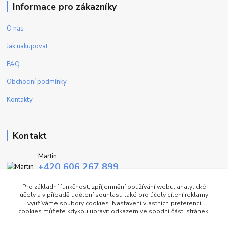
Informace pro zákazníky
O nás
Jak nakupovat
FAQ
Obchodní podmínky
Kontakty
Kontakt
Martin
+420 606 267 899
(Po - Pa, 9-16 hod.)
Pro základní funkčnost, zpříjemnění používání webu, analytické
účely a v případě udělení souhlasu také pro účely cílení reklamy
info@fashiontrend.cz
využíváme soubory cookies. Nastavení vlastních preferencí
cookies můžete kdykoli upravit odkazem ve spodní části stránek.