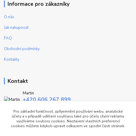
Informace pro zákazníky
O nás
Jak nakupovat
FAQ
Obchodní podmínky
Kontakty
Kontakt
Martin
+420 606 267 899
(Po - Pa, 9-16 hod.)
Pro základní funkčnost, zpříjemnění používání webu, analytické
účely a v případě udělení souhlasu také pro účely cílení reklamy
info@fashiontrend.cz
využíváme soubory cookies. Nastavení vlastních preferencí
cookies můžete kdykoli upravit odkazem ve spodní části stránek.