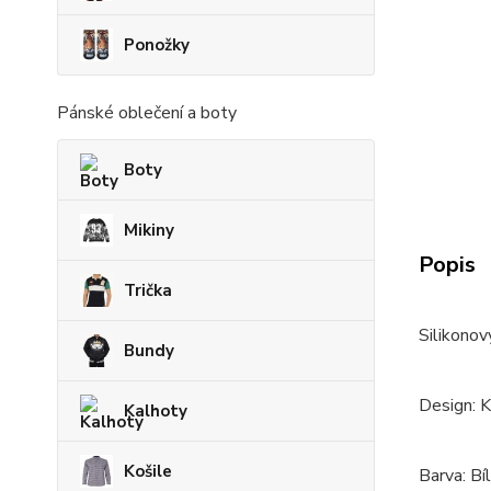
Ponožky
Pánské oblečení a boty
Boty
Mikiny
Popis
Trička
Silikonov
Bundy
Design: K
Kalhoty
Košile
Barva: Bíl