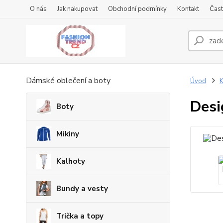
O nás
Jak nakupovat
Obchodní podmínky
Kontakt
Čast
Dámské oblečení a boty
Úvod
K
Desi
Boty
Mikiny
Kalhoty
Bundy a vesty
Trička a topy