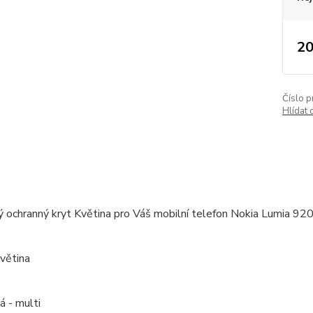
20
Číslo p
Hlídat 
ý ochranný kryt Květina pro Váš mobilní telefon Nokia Lumia 92
větina
á - multi