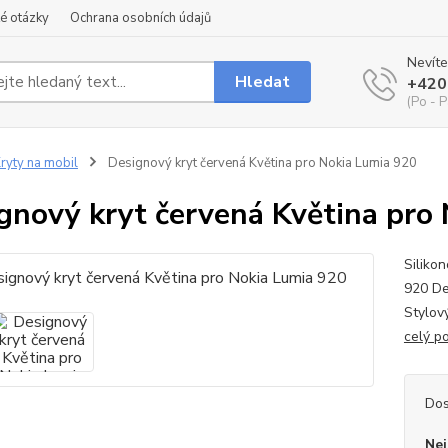
é otázky
Ochrana osobních údajů
Nevíte
Hledat
+420
(Po - P
ryty na mobil
Designový kryt červená Květina pro Nokia Lumia 920
gnový kryt červená Květina pro
Siliko
920 Des
Stylov
celý p
Dos
Nej