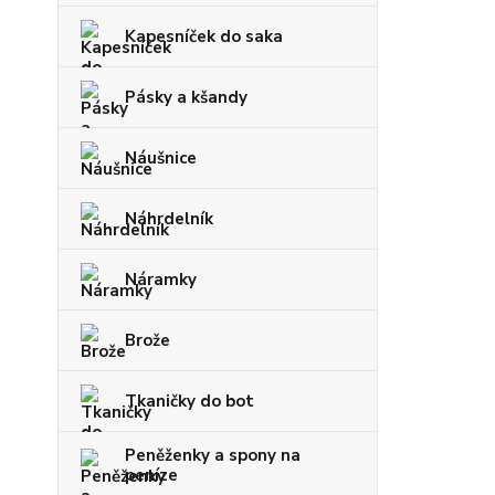
Kapesníček do saka
Pásky a kšandy
Náušnice
Náhrdelník
Náramky
Brože
Tkaničky do bot
Peněženky a spony na
peníze