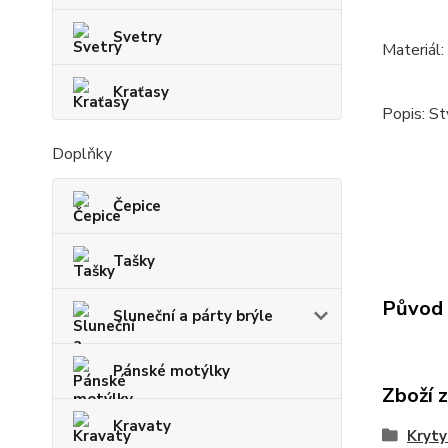
Svetry
Materiál
Kraťasy
Popis: St
Doplňky
Čepice
Tašky
Původ 
Sluneční a párty brýle
Pánské motýlky
Zboží 
Kravaty
Kryty