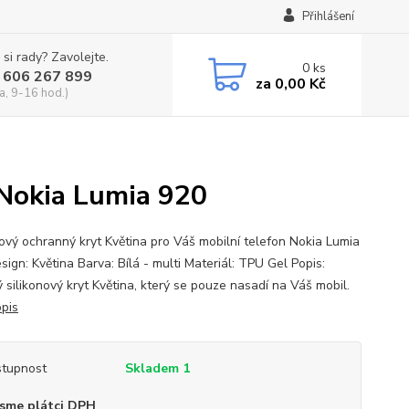
Přihlášení
 si rady? Zavolejte.
0
ks
 606 267 899
za
0,00 Kč
a, 9-16 hod.)
 Nokia Lumia 920
nový ochranný kryt Květina pro Váš mobilní telefon Nokia Lumia
ign: Květina Barva: Bílá - multi Materiál: TPU Gel Popis:
ý silikonový kryt Květina, který se pouze nasadí na Váš mobil.
opis
tupnost
Skladem 1
sme plátci DPH