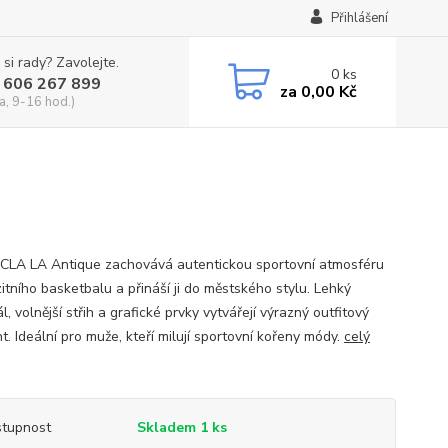
Přihlášení
 si rady? Zavolejte.
0
ks
 606 267 899
za
0,00 Kč
a, 9-16 hod.)
CLA LA Antique zachovává autentickou sportovní atmosféru
itního basketbalu a přináší ji do městského stylu. Lehký
l, volnější střih a grafické prvky vytvářejí výrazný outfitový
. Ideální pro muže, kteří milují sportovní kořeny módy.
celý
tupnost
Skladem 1 ks