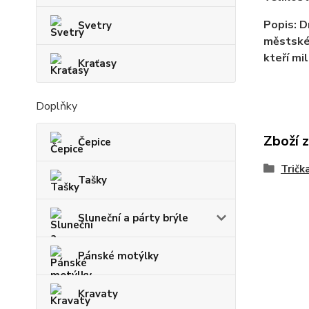
Popis: D
Svetry
městskéh
kteří mi
Kraťasy
Doplňky
Zboží 
Čepice
Tričk
Tašky
Sluneční a párty brýle
Pánské motýlky
Kravaty