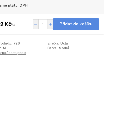
sme plátci DPH
9 Kč
Přidat do košíku
/
ks
roduktu:
720
Značka:
Ucla
t:
M
Barva:
Modrá
cenu / dostupnost