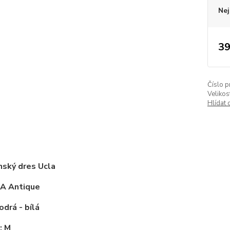
Nej
39
Číslo p
Velikos
Hlídat 
nský dres Ucla
LA Antique
odrá - bílá
: M