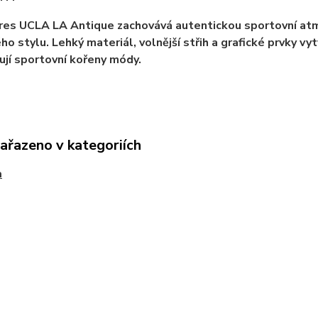
res UCLA LA Antique zachovává autentickou sportovní atmos
o stylu. Lehký materiál, volnější střih a grafické prvky vy
lují sportovní kořeny módy.
zařazeno v kategoriích
a