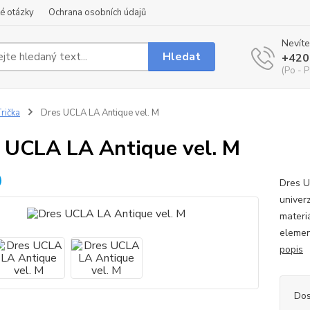
é otázky
Ochrana osobních údajů
Nevíte
Hledat
+420
(Po - P
rička
Dres UCLA LA Antique vel. M
 UCLA LA Antique vel. M
Dres U
univerz
materiá
element
popis
Dos