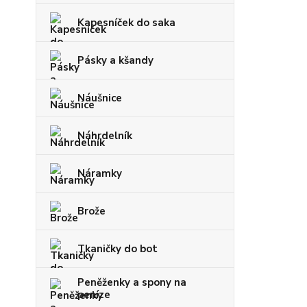
Kapesníček do saka
Pásky a kšandy
Náušnice
Náhrdelník
Náramky
Brože
Tkaničky do bot
Peněženky a spony na
peníze