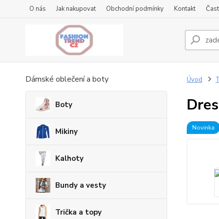
O nás
Jak nakupovat
Obchodní podmínky
Kontakt
Čast
Dámské oblečení a boty
Úvod
T
Dres
Boty
Novinka
Mikiny
Kalhoty
Bundy a vesty
Trička a topy