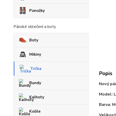
Ponožky
Pánské oblečení a boty
Boty
Mikiny
Trička
Popis
Bundy
Nový pá
Model: 
Kalhoty
Barva: M
Košile
Velikost