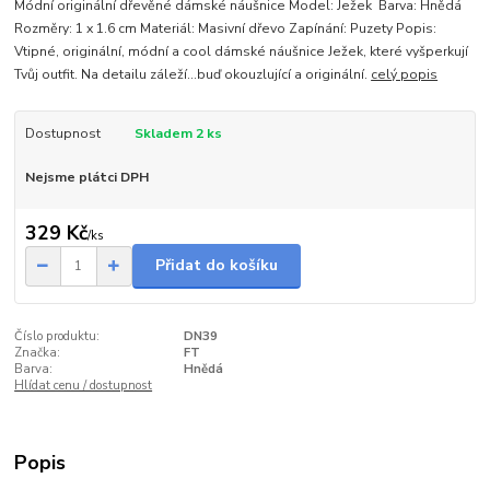
Módní originální dřevěné dámské náušnice Model: Ježek Barva: Hnědá
Rozměry: 1 x 1.6 cm Materiál: Masivní dřevo Zapínání: Puzety Popis:
Vtipné, originální, módní a cool dámské náušnice Ježek, které vyšperkují
Tvůj outfit. Na detailu záleží...buď okouzlující a originální.
celý popis
Dostupnost
Skladem 2 ks
Nejsme plátci DPH
329 Kč
/
ks
Přidat do košíku
Číslo produktu:
DN39
Značka:
FT
Barva:
Hnědá
Hlídat cenu / dostupnost
Popis