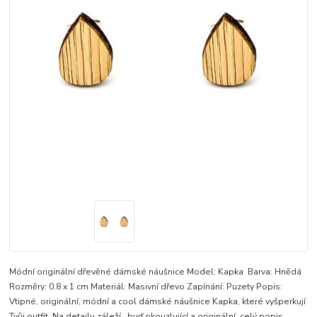
Módní originální dřevěné dámské náušnice Model: Kapka Barva: Hnědá
Rozměry: 0.8 x 1 cm Materiál: Masivní dřevo Zapínání: Puzety Popis:
Vtipné, originální, módní a cool dámské náušnice Kapka, které vyšperkují
Tvůj outfit. Na detailu záleží...buď okouzlující a originální.
celý popis