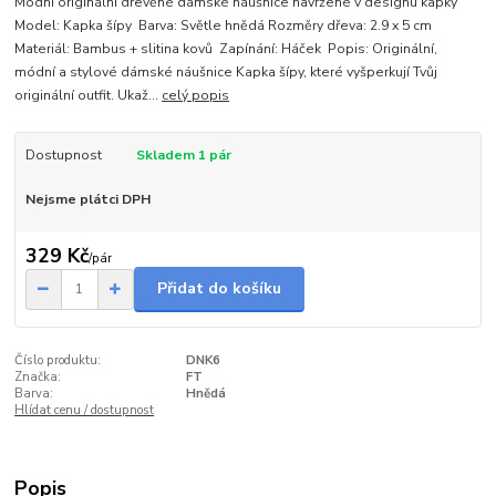
Módní originální dřevěné dámské náušnice navržené v designu kapky
Model: Kapka šípy Barva: Světle hnědá Rozměry dřeva: 2.9 x 5 cm
Materiál: Bambus + slitina kovů Zapínání: Háček Popis: Originální,
módní a stylové dámské náušnice Kapka šípy, které vyšperkují Tvůj
originální outfit. Ukaž...
celý popis
Dostupnost
Skladem 1 pár
Nejsme plátci DPH
329 Kč
/
pár
Přidat do košíku
Číslo produktu:
DNK6
Značka:
FT
Barva:
Hnědá
Hlídat cenu / dostupnost
Popis