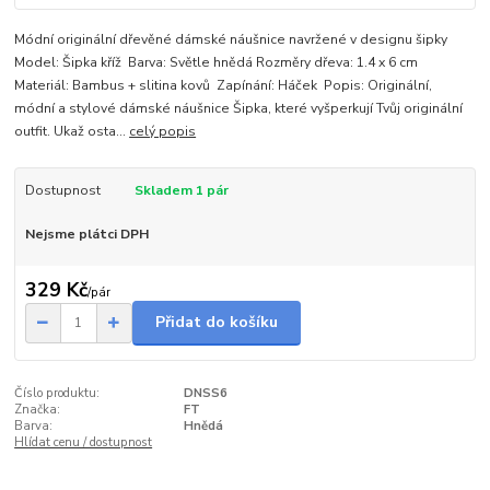
Módní originální dřevěné dámské náušnice navržené v designu šipky
Model: Šipka kříž Barva: Světle hnědá Rozměry dřeva: 1.4 x 6 cm
Materiál: Bambus + slitina kovů Zapínání: Háček Popis: Originální,
módní a stylové dámské náušnice Šipka, které vyšperkují Tvůj originální
outfit. Ukaž osta...
celý popis
Dostupnost
Skladem 1 pár
Nejsme plátci DPH
329 Kč
/
pár
Přidat do košíku
Číslo produktu:
DNSS6
Značka:
FT
Barva:
Hnědá
Hlídat cenu / dostupnost