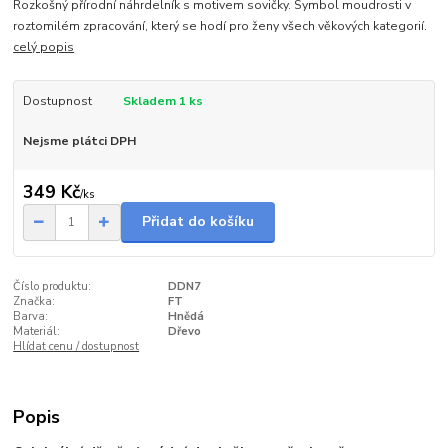
Rozkošný přírodní náhrdelník s motivem sovičky. Symbol moudrosti v
roztomilém zpracování, který se hodí pro ženy všech věkových kategorií.
celý popis
Dostupnost
Skladem 1 ks
Nejsme plátci DPH
349 Kč
/
ks
Přidat do košíku
Číslo produktu:
DDN7
Značka:
FT
Barva:
Hnědá
Materiál:
Dřevo
Hlídat cenu / dostupnost
Popis