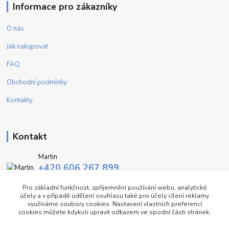
Informace pro zákazníky
O nás
Jak nakupovat
FAQ
Obchodní podmínky
Kontakty
Kontakt
Martin
+420 606 267 899
(Po - Pa, 9-16 hod.)
Pro základní funkčnost, zpříjemnění používání webu, analytické
účely a v případě udělení souhlasu také pro účely cílení reklamy
info@fashiontrend.cz
využíváme soubory cookies. Nastavení vlastních preferencí
cookies můžete kdykoli upravit odkazem ve spodní části stránek.