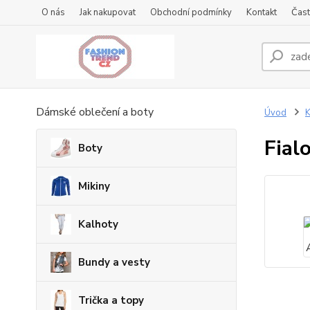
O nás
Jak nakupovat
Obchodní podmínky
Kontakt
Čast
Dámské oblečení a boty
Úvod
K
Fial
Boty
Mikiny
Kalhoty
Bundy a vesty
Trička a topy