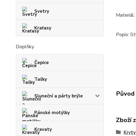
Svetry
Materiál:
Kraťasy
Popis: St
Doplňky
Čepice
Tašky
Původ 
Sluneční a párty brýle
Pánské motýlky
Zboží 
Kravaty
Kryty