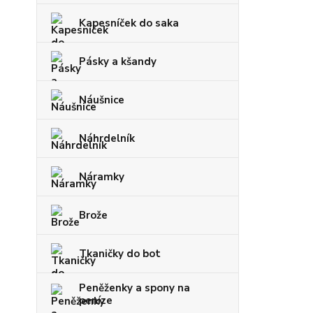
Kapesníček do saka
Pásky a kšandy
Náušnice
Náhrdelník
Náramky
Brože
Tkaničky do bot
Peněženky a spony na
peníze