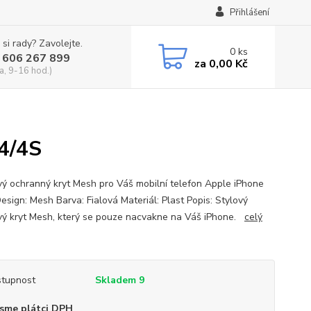
Přihlášení
 si rady? Zavolejte.
0
ks
 606 267 899
za
0,00 Kč
a, 9-16 hod.)
 4/4S
vý ochranný kryt Mesh pro Váš mobilní telefon Apple iPhone
esign: Mesh Barva: Fialová Materiál: Plast Popis: Stylový
vý kryt Mesh, který se pouze nacvakne na Váš iPhone.
celý
tupnost
Skladem 9
sme plátci DPH