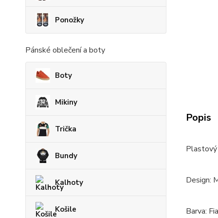
Ponožky
Pánské oblečení a boty
Boty
Mikiny
Popis
Trička
Plastový 
Bundy
Design: 
Kalhoty
Košile
Barva: Fi