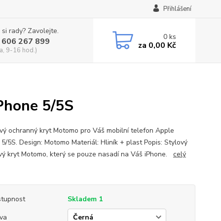
Přihlášení
 si rady? Zavolejte.
0
ks
 606 267 899
za
0,00 Kč
a, 9-16 hod.)
Phone 5/5S
ový ochranný kryt Motomo pro Váš mobilní telefon Apple
 5/5S. Design: Motomo Materiál: Hliník + plast Popis: Stylový
ový kryt Motomo, který se pouze nasadí na Váš iPhone.
celý
tupnost
Skladem 1
va