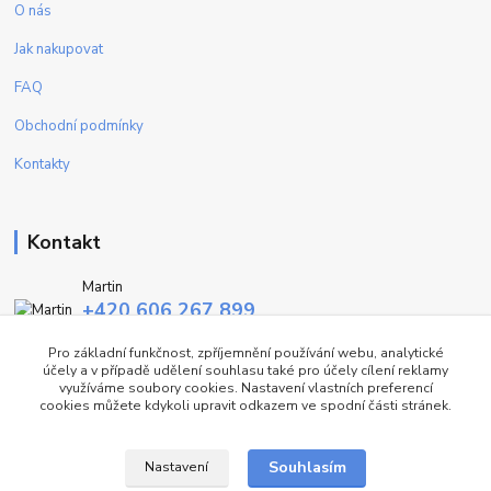
O nás
Jak nakupovat
FAQ
Obchodní podmínky
Kontakty
Kontakt
Martin
+420 606 267 899
(Po - Pa, 9-16 hod.)
Pro základní funkčnost, zpříjemnění používání webu, analytické
účely a v případě udělení souhlasu také pro účely cílení reklamy
info@fashiontrend.cz
využíváme soubory cookies. Nastavení vlastních preferencí
cookies můžete kdykoli upravit odkazem ve spodní části stránek.
Souhlasím
Nastavení