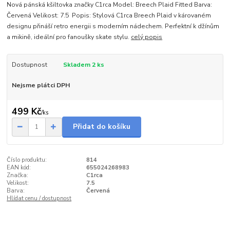
Nová pánská kšiltovka značky C1rca Model: Breech Plaid Fitted Barva:
Červená Velikost: 7.5 Popis: Stylová C1rca Breech Plaid v károvaném
designu přináší retro energii s moderním nádechem. Perfektní k džínům
a mikině, ideální pro fanoušky skate stylu.
celý popis
Dostupnost
Skladem 2 ks
Nejsme plátci DPH
499 Kč
/
ks
Přidat do košíku
Číslo produktu:
814
EAN kód:
655024268983
Značka:
C1rca
Velikost:
7.5
Barva:
Červená
Hlídat cenu / dostupnost