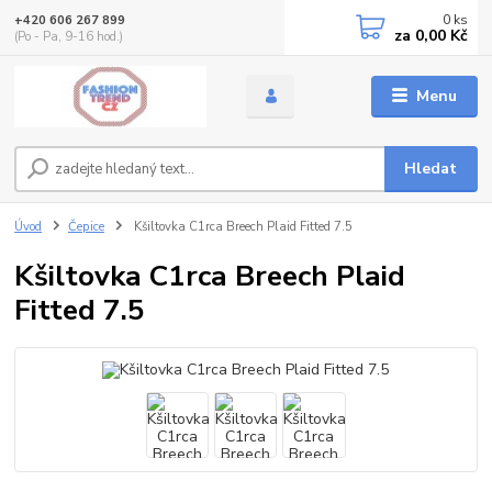
0
ks
+420 606 267 899
za
0,00 Kč
(Po - Pa, 9-16 hod.)
Menu
Hledat
Úvod
Čepice
Kšiltovka C1rca Breech Plaid Fitted 7.5
Kšiltovka C1rca Breech Plaid
Fitted 7.5