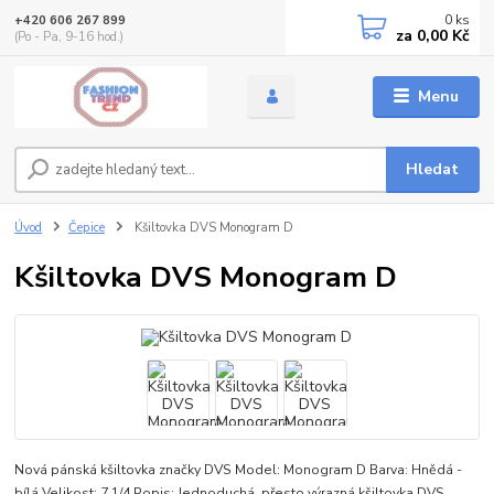
0
ks
+420 606 267 899
za
0,00 Kč
(Po - Pa, 9-16 hod.)
Menu
Hledat
Úvod
Čepice
Kšiltovka DVS Monogram D
Kšiltovka DVS Monogram D
Nová pánská kšiltovka značky DVS Model: Monogram D Barva: Hnědá -
bílá Velikost: 7 1/4 Popis: Jednoduchá, přesto výrazná kšiltovka DVS