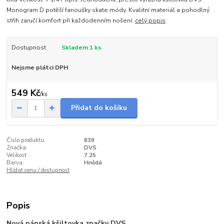
Monogram D potěší fanoušky skate módy. Kvalitní materiál a pohodlný
střih zaručí komfort při každodenním nošení.
celý popis
Dostupnost
Skladem 1 ks
Nejsme plátci DPH
549 Kč
/
ks
Přidat do košíku
Číslo produktu:
839
Značka:
DVS
Velikost:
7.25
Barva:
Hnědá
Hlídat cenu / dostupnost
Popis
Nová pánská kšiltovka značky DVS