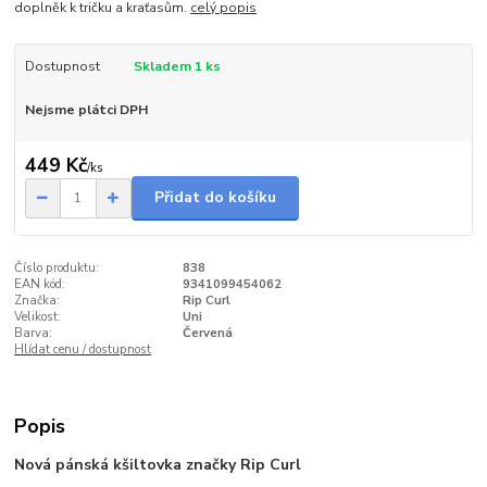
doplněk k tričku a kraťasům.
celý popis
Dostupnost
Skladem 1 ks
Nejsme plátci DPH
449 Kč
/
ks
Přidat do košíku
Číslo produktu:
838
EAN kód:
9341099454062
Značka:
Rip Curl
Velikost:
Uni
Barva:
Červená
Hlídat cenu / dostupnost
Popis
Nová pánská kšiltovka značky Rip Curl