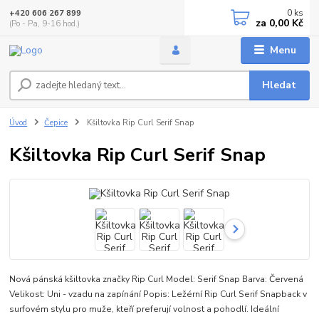
0
ks
+420 606 267 899
za
0,00 Kč
(Po - Pa, 9-16 hod.)
Menu
Hledat
Úvod
Čepice
Kšiltovka Rip Curl Serif Snap
Kšiltovka Rip Curl Serif Snap
Nová pánská kšiltovka značky Rip Curl Model: Serif Snap Barva: Červená
Velikost: Uni - vzadu na zapínání Popis: Ležérní Rip Curl Serif Snapback v
surfovém stylu pro muže, kteří preferují volnost a pohodlí. Ideální