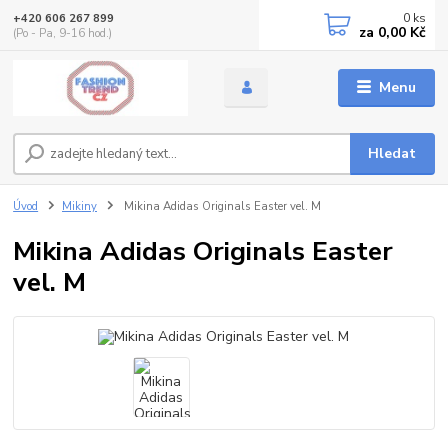
0
ks
+420 606 267 899
za
0,00 Kč
(Po - Pa, 9-16 hod.)
Menu
Hledat
Úvod
Mikiny
Mikina Adidas Originals Easter vel. M
Mikina Adidas Originals Easter
vel. M