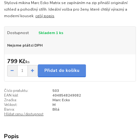
Stylová mikina Marc Ecko Matrix se zapínáním na zip přináší originální
vzhled a pohodlný střih. Ideální volba pro ženy, které chtějí výrazný a
moderní kousek.
celý popis
Dostupnost
Skladem 1 ks
Nejsme plátci DPH
799 Kč
/
ks
Přidat do košíku
Číslo produktu:
503
EAN kód:
4048548249082
Značka:
Marc Ecko
Velikost:
M
Barva:
Bílá
Hlídat cenu / dostupnost
Popis